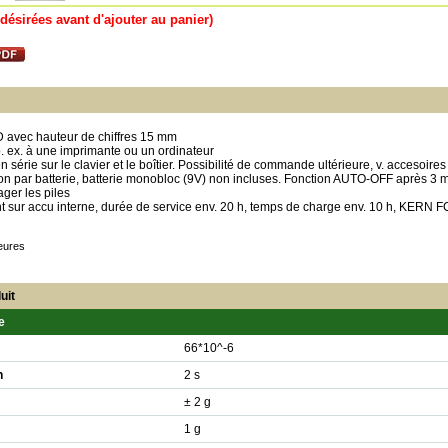
désirées avant d'ajouter au panier)
D avec hauteur de chiffres 15 mm
. ex. à une imprimante ou un ordinateur
 série sur le clavier et le boîtier. Possibilité de commande ultérieure, v. accesoires
tion par batterie, batterie monobloc (9V) non incluses. Fonction AUTO-OFF après 3 
ger les piles
 sur accu interne, durée de service env. 20 h, temps de charge env. 10 h, KERN F
eures
uit
e
66*10^-6
n
2 s
± 2 g
1 g