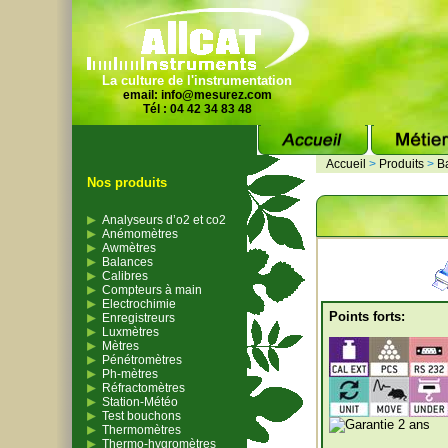
La culture de l'instrumentation
email:
info@mesurez.com
Tél : 04 42 34 83 48
Accueil
>
Produits
>
B
Nos produits
Analyseurs d’o2 et co2
Anémomètres
Awmètres
Balances
Calibres
Compteurs à main
Electrochimie
Points forts:
Enregistreurs
Luxmètres
Mètres
Pénétromètres
Ph-mètres
Réfractomètres
Station-Météo
Test bouchons
Thermomètres
Thermo-hygromètres