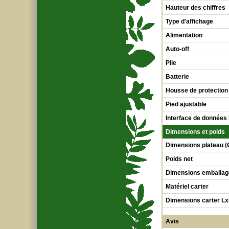
Hauteur des chiffres
Type d'affichage
Alimentation
Auto-off
Pile
Batterie
Housse de protection
Pied ajustable
Interface de données
Dimensions et poids
Dimensions plateau (
Poids net
Dimensions emballag
Matériel carter
Dimensions carter L
Avis