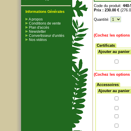
Code du produit:
440-
Prix :
230.00 €
(276.
Informations Générales
A propos
Quantité:
Conditions de vente
Plan d'accès
Newsletter
(Cochez les options 
Convertisseur d'unités
Nos vidéos
Certificats
Ajouter au panier
(Cochez les options 
Accessoires
Ajouter au panier