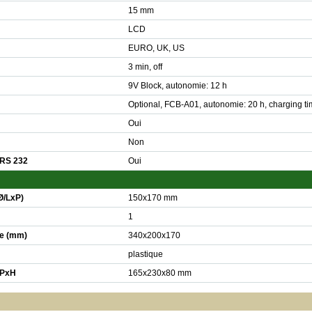
15 mm
LCD
EURO, UK, US
3 min, off
9V Block, autonomie: 12 h
Optional, FCB-A01, autonomie: 20 h, charging ti
Oui
Non
 RS 232
Oui
Ø/LxP)
150x170 mm
1
e (mm)
340x200x170
plastique
xPxH
165x230x80 mm