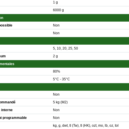
1 g
6000 g
on
possible
Non
Non
5, 10, 20, 25, 50
imum
2 g
ementales
80%
5°C - 35°C
Non
ecommandé
5 kg (M2)
 interne
Non
nt programmable
Non
kg, g, dwt, tl (Tw), tl (HK), ozt, mo, lb, oz, tol