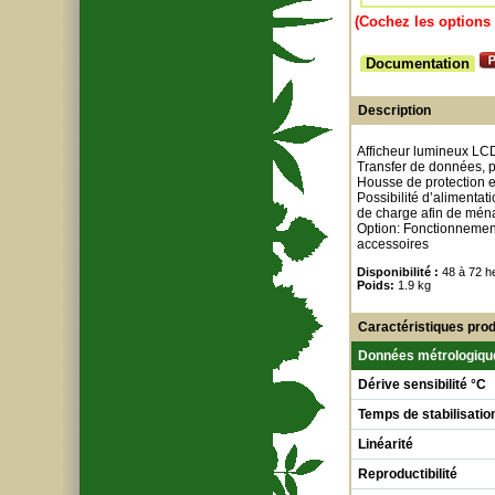
(Cochez les options 
Documentation
Description
Afficheur lumineux LC
Transfer de données, p
Housse de protection en
Possibilité d’alimenta
de charge afin de ména
Option: Fonctionnement
accessoires
Disponibilité :
48 à 72 h
Poids:
1.9 kg
Caractéristiques prod
Données métrologiqu
Dérive sensibilité °C
Temps de stabilisatio
Linéarité
Reproductibilité