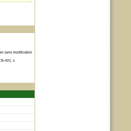
min sans modification
CB-A01, v.