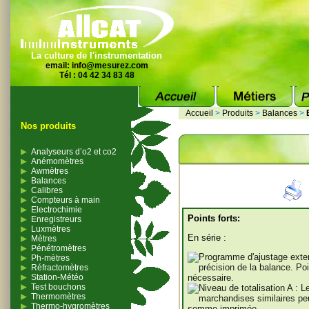
La culture de l'instrumentation
email:
info@mesurez.com
Tél : 04 42 34 83 48
Accueil
>
Produits
>
Balances
>
Nos produits
Analyseurs d’o2 et co2
Anémomètres
Awmètres
Balances
Calibres
Compteurs à main
Electrochimie
Points forts:
Enregistreurs
Luxmètres
En série :
Mètres
Pénétromètres
Ph-mètres
Réfractomètres
Station-Météo
Test bouchons
Thermomètres
Thermo-hygromètres