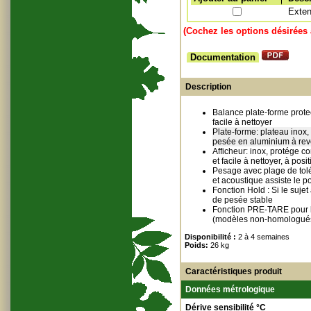
Exten
(Cochez les options désirées 
Documentation
Description
Balance plate-forme protec
facile à nettoyer
Plate-forme: plateau inox, 
pesée en aluminium à rev
Afficheur: inox, protége co
et facile à nettoyer, à posi
Pesage avec plage de tolé
et acoustique assiste le p
Fonction Hold : Si le suje
de pesée stable
Fonction PRE-TARE pour la
(modèles non-homologué
Disponibilité :
2 à 4 semaines
Poids:
26 kg
Caractéristiques produit
Données métrologique
Dérive sensibilité °C