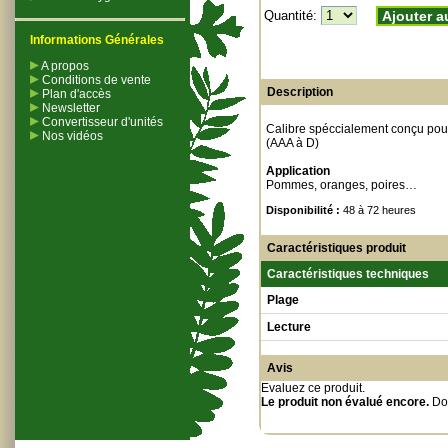
Quantité:
Ajouter a
Informations Générales
A propos
Conditions de vente
Description
Plan d'accès
Newsletter
Convertisseur d'unités
Calibre spéccialement conçu pou
Nos vidéos
(AAA à D)
Application
Pommes, oranges, poires…
Disponibilité :
48 à 72 heures
Caractéristiques produit
Caractéristiques techniques
Plage
Lecture
Avis
Evaluez ce produit
.
Le produit non évalué encore.
Do