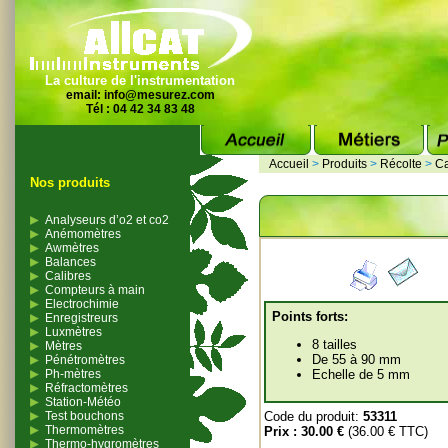
La culture de l'instrumentation
email:
info@mesurez.com
Tél : 04 42 34 83 48
Accueil
>
Produits
>
Récolte
>
Ca
Nos produits
Analyseurs d’o2 et co2
Anémomètres
Awmètres
Balances
Calibres
Compteurs à main
Electrochimie
Points forts:
Enregistreurs
Luxmètres
8 tailles
Mètres
De 55 à 90 mm
Pénétromètres
Ph-mètres
Echelle de 5 mm
Réfractomètres
Station-Météo
Test bouchons
Code du produit:
53311
Thermomètres
Prix :
30.00 €
(36.00 € TTC)
Thermo-hygromètres