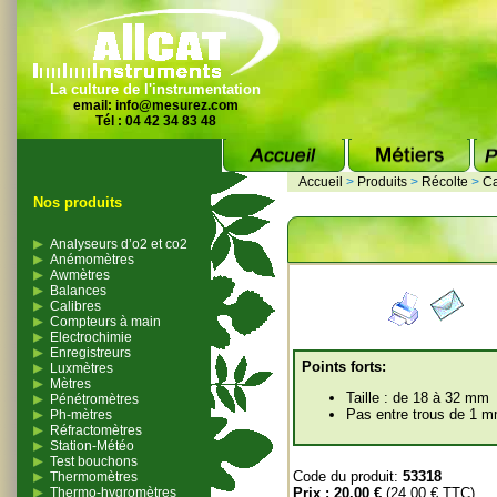
La culture de l'instrumentation
email:
info@mesurez.com
Tél : 04 42 34 83 48
Accueil
>
Produits
>
Récolte
>
Ca
Nos produits
Analyseurs d’o2 et co2
Anémomètres
Awmètres
Balances
Calibres
Compteurs à main
Electrochimie
Enregistreurs
Points forts:
Luxmètres
Mètres
Taille : de 18 à 32 mm
Pénétromètres
Pas entre trous de 1 
Ph-mètres
Réfractomètres
Station-Météo
Test bouchons
Code du produit:
53318
Thermomètres
Thermo-hygromètres
Prix :
20.00 €
(24.00 € TTC)