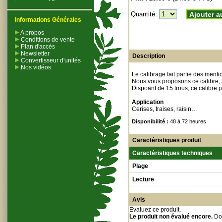
Quantité:
Ajouter a
Informations Générales
A propos
Conditions de vente
Plan d'accès
Newsletter
Description
Convertisseur d'unités
Nos vidéos
Le calibrage fait partie des menti
Nous vous proposons ce calibre, a
Dispoant de 15 trous, ce calibr
Application
Cerises, fraises, raisin…
Disponibilité :
48 à 72 heures
Caractéristiques produit
Caractéristiques techniques
Plage
Lecture
Avis
Evaluez ce produit
.
Le produit non évalué encore.
Do