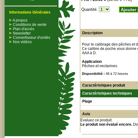
Quantité:
Ajouter 
Informations Générales
A propos
Conditions de vente
Plan d'accès
Description
Newsletter
Convertisseur d'unités
Nos vidéos
Pour le calibrage des pêches et de
Ce calibre de poche vous donne di
AAA à D.
Application
Pêches et nectarines.
Disponibilité :
48 à 72 heures
Caractéristiques produit
Caractéristiques techniques
Plage
Avis
Evaluez ce produit
.
Le produit non évalué encore.
Do