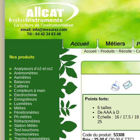
La culture de l'instrumentation
email:
info@mesurez.com
Tél : 04 42 34 83 48
Accueil
>
Produits
>
Récolte
>
Ca
Nos produits
Analyseurs d’o2 et co2
Anémomètres
Awmètres
Balances
Calibres
Compteurs à main
Electrochimie
Points forts:
Enregistreurs
Luxmètres
6 tailles
Mètres
De AAA à D
Pénétromètres
Ph-mètres
Echelle : 16 / 17,5 / 19 
Réfractomètres
25
Station-Météo
Test bouchons
Thermomètres
Code du produit:
53308
Thermo-hygromètres
Prix :
25.00 €
(30.00 € TTC)