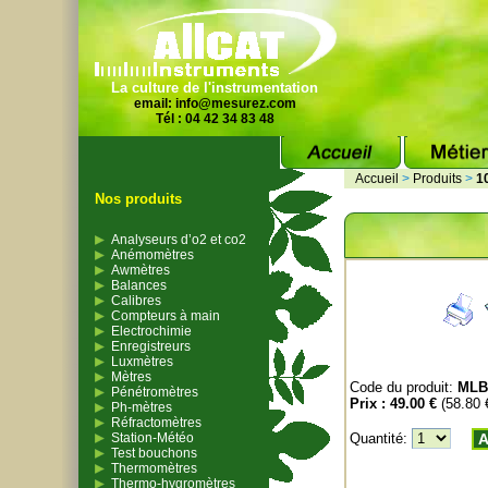
La culture de l'instrumentation
email:
info@mesurez.com
Tél : 04 42 34 83 48
Accueil
>
Produits
>
1
Nos produits
Analyseurs d’o2 et co2
Anémomètres
Awmètres
Balances
Calibres
Compteurs à main
Electrochimie
Enregistreurs
Luxmètres
Mètres
Code du produit:
MLB
Pénétromètres
Prix :
49.00 €
(58.80
Ph-mètres
Réfractomètres
Station-Météo
Quantité:
A
Test bouchons
Thermomètres
Thermo-hygromètres