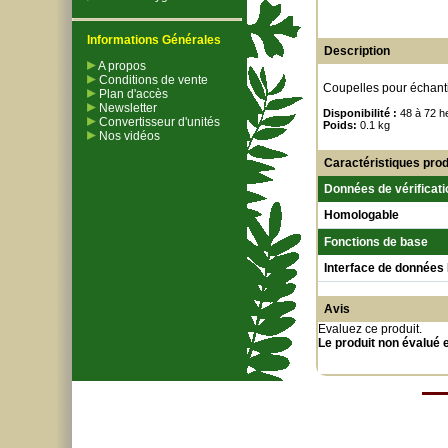
Informations Générales
Description
A propos
Conditions de vente
Coupelles pour échant
Plan d'accès
Newsletter
Disponibilité :
48 à 72 h
Convertisseur d'unités
Poids:
0.1 kg
Nos vidéos
Caractéristiques prod
Données de vérificati
Homologable
Fonctions de base
Interface de données
Avis
Evaluez ce produit
.
Le produit non évalué 