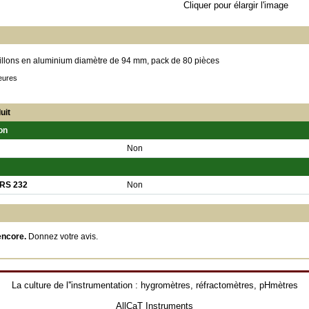
Cliquer pour élargir l'image
illons en aluminium diamètre de 94 mm, pack de 80 pièces
eures
uit
on
Non
 RS 232
Non
encore.
Donnez votre avis
.
La culture de l''instrumentation :
hygromètres
,
réfractomètres
,
pHmètres
AllCaT Instruments