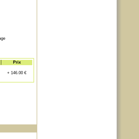
mage
Prix
+ 146.00 €