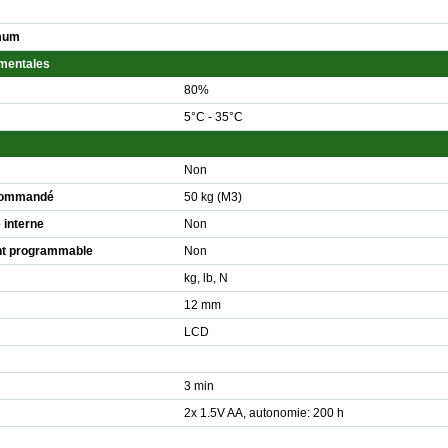
imum
ementales
80%
5°C - 35°C
Non
ecommandé
50 kg (M3)
 interne
Non
nt programmable
Non
kg, lb, N
12 mm
LCD
3 min
2x 1.5V AA, autonomie: 200 h