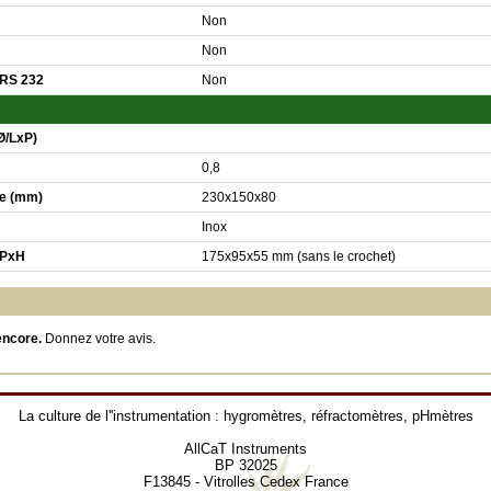
Non
Non
 RS 232
Non
Ø/LxP)
0,8
e (mm)
230x150x80
Inox
xPxH
175x95x55 mm (sans le crochet)
encore.
Donnez votre avis
.
La culture de l''instrumentation :
hygromètres
,
réfractomètres
,
pHmètres
AllCaT Instruments
BP 32025
F13845 - Vitrolles Cedex France