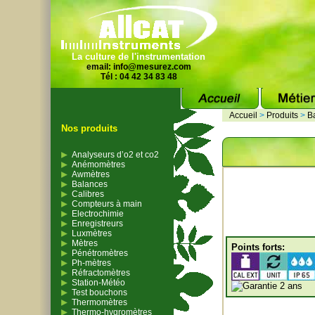
La culture de l'instrumentation
email:
info@mesurez.com
Tél : 04 42 34 83 48
Accueil
>
Produits
>
B
Nos produits
Analyseurs d’o2 et co2
Anémomètres
Awmètres
Balances
Calibres
Compteurs à main
Electrochimie
Enregistreurs
Luxmètres
Mètres
Points forts:
Pénétromètres
Ph-mètres
Réfractomètres
Station-Météo
Test bouchons
Thermomètres
Thermo-hygromètres