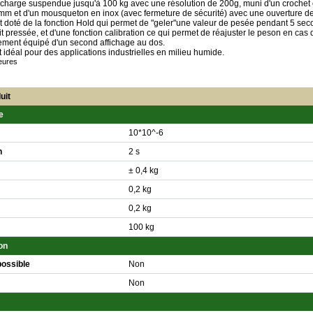
 charge suspendue jusqu'à 100 kg avec une résolution de 200g, muni d'un crochet 
mm et d'un mousqueton en inox (avec fermeture de sécurité) avec une ouverture d
doté de la fonction Hold qui permet de "geler"une valeur de pesée pendant 5 sec
t pressée, et d'une fonction calibration ce qui permet de réajuster le peson en cas 
ment équipé d'un second affichage au dos.
déal pour des applications industrielles en milieu humide.
eures
uit
e
10*10^-6
n
2 s
± 0,4 kg
0,2 kg
0,2 kg
100 kg
on
possible
Non
Non