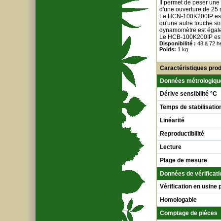
Il permet de peser une
d'une ouverture de 25 
Le HCN-100K200IP est 
qu'une autre touche soi
dynamomètre est égale
Le HCB-100K200IP est i
Disponibilité :
48 à 72 h
Poids:
1 kg
Caractéristiques prod
Données métrologiqu
Dérive sensibilité °C
Temps de stabilisatio
Linéarité
Reproductibilité
Lecture
Plage de mesure
Données de vérificati
Vérification en usine 
Homologable
Comptage de pièces