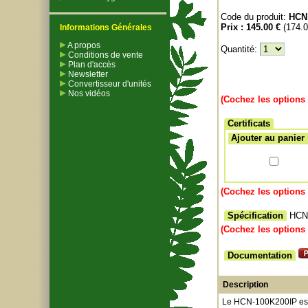
Code du produit:
HCN
Prix :
145.00 €
(174.
Informations Générales
A propos
Quantité:
Conditions de vente
Plan d'accès
Newsletter
Convertisseur d'unités
Nos vidéos
(Cochez les options 
Certificats
Ajouter au panier
(Cochez les options 
Spécification
HCN
(Cochez les options 
Documentation
Description
Le HCN-100K200IP est u