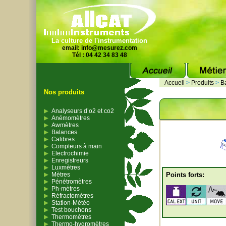
La culture de l'instrumentation
email:
info@mesurez.com
Tél : 04 42 34 83 48
Accueil
>
Produits
>
B
Nos produits
Analyseurs d’o2 et co2
Anémomètres
Awmètres
Balances
Calibres
Compteurs à main
Electrochimie
Enregistreurs
Luxmètres
Mètres
Points forts:
Pénétromètres
Ph-mètres
Réfractomètres
Station-Météo
Test bouchons
Thermomètres
Thermo-hygromètres