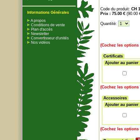
Code du produit:
CH 
Informations Générales
Prix :
75.00 €
(90.00
A propos
Quantité:
Conditions de vente
Plan d'accès
Newsletter
Convertisseur d'unités
Nos vidéos
(Cochez les options 
Certificats
Ajouter au panier
(Cochez les options 
Accessoires
Ajouter au panier
(Cochez les options 