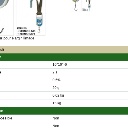
er pour élargir l'image
uit
e
10*10^-6
n
2 s
0,5%
20 g
0,02 kg
15 kg
on
possible
Non
Non