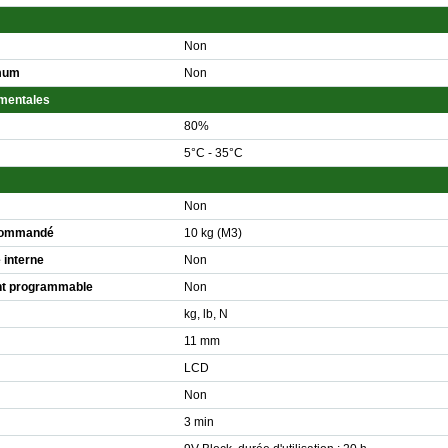
Non
imum
Non
ementales
80%
5°C - 35°C
Non
ecommandé
10 kg (M3)
 interne
Non
nt programmable
Non
kg, lb, N
11 mm
LCD
Non
3 min