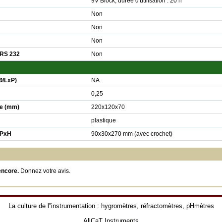
9V Block, durée d'utilisation : 20 h
Non
Non
Non
 RS 232
Non
Ø/LxP)
NA
0,25
e (mm)
220x120x70
plastique
xPxH
90x30x270 mm (avec crochet)
encore.
Donnez votre avis
.
La culture de l''instrumentation :
hygromètres
,
réfractomètres
,
pHmètres
AllCaT Instruments