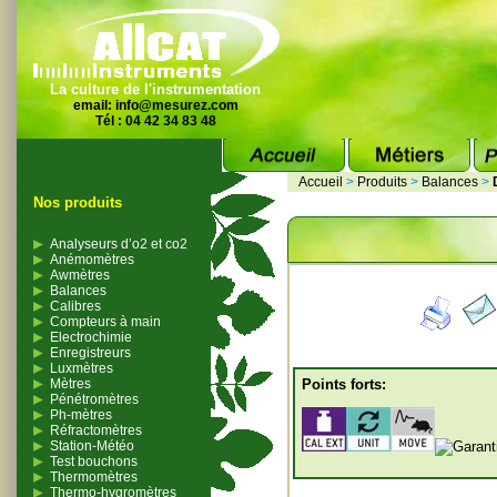
La culture de l'instrumentation
email:
info@mesurez.com
Tél : 04 42 34 83 48
Accueil
>
Produits
>
Balances
>
Nos produits
Analyseurs d’o2 et co2
Anémomètres
Awmètres
Balances
Calibres
Compteurs à main
Electrochimie
Enregistreurs
Luxmètres
Mètres
Points forts:
Pénétromètres
Ph-mètres
Réfractomètres
Station-Météo
Test bouchons
Thermomètres
Thermo-hygromètres