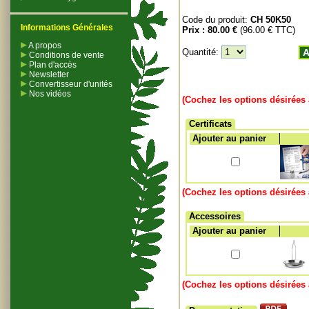
Code du produit:
CH 50K50
Informations Générales
Prix :
80.00 €
(96.00 € TTC)
A propos
Quantité:
A
Conditions de vente
Plan d'accès
Newsletter
Convertisseur d'unités
Nos vidéos
(Cochez les options désirées 
Certificats
Ajouter au panier
(Cochez les options désirées 
Accessoires
Ajouter au panier
(Cochez les options désirées 