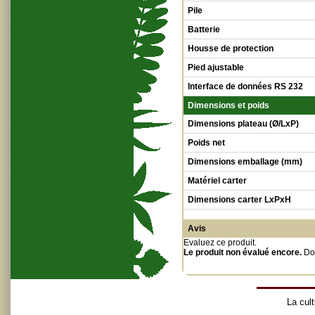
Pile
Batterie
Housse de protection
Pied ajustable
Interface de données RS 232
Dimensions et poids
Dimensions plateau (Ø/LxP)
Poids net
Dimensions emballage (mm)
Matériel carter
Dimensions carter LxPxH
Avis
Evaluez ce produit
.
Le produit non évalué encore.
Do
La cult