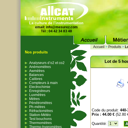
La culture de l'instrumentation
email:
info@mesurez.com
Tél : 04 42 34 83 48
Accueil
>
Produits
>
L
Nos produits
Lot de 5 ho
Analyseurs d’o2 et co2
Anémomètres
Awmètres
Balances
Calibres
Compteurs à main
Electrochimie
Enregistreurs
Luxmètres
Mètres
Pénétromètres
Ph-mètres
Code du produit:
440-
Réfractomètres
Prix :
44.00 €
(52.80
Station-Météo
Test bouchons
Thermomètres
Quantité:
A
Thermo-hygromètres