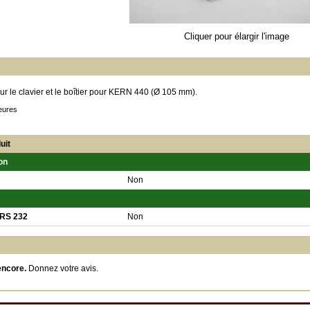
Cliquer pour élargir l'image
ur le clavier et le boîtier pour KERN 440 (Ø 105 mm).
eures
uit
on
Non
 RS 232
Non
encore.
Donnez votre avis
.