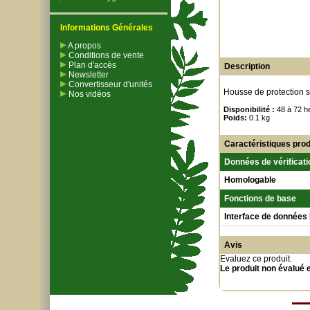
Informations Générales
A propos
Conditions de vente
Plan d'accès
Description
Newsletter
Convertisseur d'unités
Housse de protection s
Nos vidéos
Disponibilité :
48 à 72 h
Poids:
0.1 kg
Caractéristiques prod
Données de vérificati
Homologable
Fonctions de base
Interface de données
Avis
Evaluez ce produit
.
Le produit non évalué 