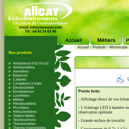
La culture de l'instrumentation
email:
info@mesurez.com
Tél : 04 42 34 83 48
Accueil
>
Produits
>
Microscope
Nos produits
Analyseurs d’o2 et co2
Anémomètres
Awmètres
Balances
Calibres
Compteurs à main
Electrochimie
Points forts:
Enregistreurs
Luxmètres
- Affichage direct de vos échant
Mètres
Pénétromètres
- L'éclairage LED à lumière in
Ph-mètres
Réfractomètres
observation optimale
Station-Météo
Test bouchons
- Grande surface de travaille
Thermomètres
Thermo-hygromètres
- Grossisement de 0,7× à 4,5×