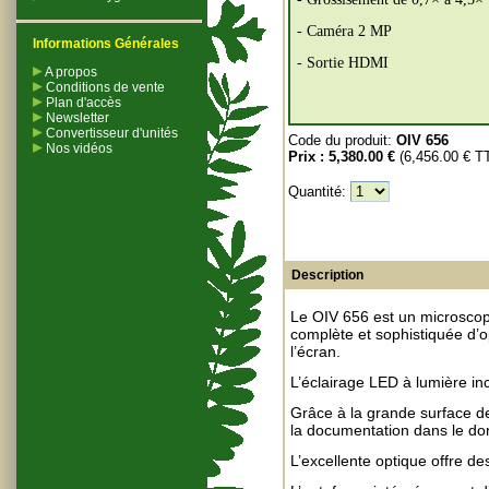
- Caméra 2 MP
Informations Générales
- Sortie HDMI
A propos
Conditions de vente
Plan d'accès
Newsletter
Convertisseur d'unités
Code du produit:
OIV 656
Nos vidéos
Prix :
5,380.00 €
(6,456.00 € T
Quantité:
Description
Le OIV 656 est un microscop
complète et sophistiquée d’o
l’écran.
L’éclairage LED à lumière in
Grâce à la grande surface de t
la documentation dans le dom
L’excellente optique offre d