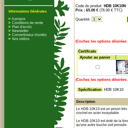
Code du produit:
HDB 10K10N
Prix :
65.00 €
(78.00 € TTC)
Informations Générales
A propos
Quantité:
Conditions de vente
Plan d'accès
Newsletter
Convertisseur d'unités
Nos vidéos
(Cochez les options désirées 
Certificats
Ajouter au panier
(Cochez les options désirées 
Spécification
HDB 10K10
Description
Le HDB-10K10 est un peson très c
crochet en acier inoxydable.
Le HDB-10K10 est doté de la fonc
qu'une autre touche soit pressée.