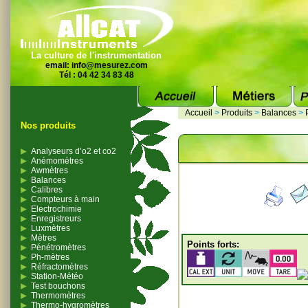
La culture de l'instrumentation
email:
info@mesurez.com
Tél : 04 42 34 83 48
Accueil
>
Produits
>
Balances
>
Nos produits
Analyseurs d’o2 et co2
Anémomètres
Awmètres
Balances
Calibres
Compteurs à main
Electrochimie
Enregistreurs
Luxmètres
Mètres
Points forts:
Pénétromètres
Ph-mètres
Réfractomètres
Station-Météo
Test bouchons
Thermomètres
Thermo-hygromètres