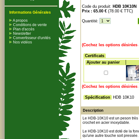
Code du produit:
HDB 10K10N
Prix :
65.00 €
(78.00 € TTC)
Informations Générales
A propos
Quantité:
Conditions de vente
Plan d'accès
Newsletter
Convertisseur d'unités
Nos vidéos
(Cochez les options désirées 
Certificats
Ajouter au panier
(Cochez les options désirées 
Spécification
HDB 10K10
Description
Le HDB-10K10 est un peson très c
crochet en acier inoxydable.
Le HDB-10K10 est doté de la fonc
qu'une autre touche soit pressée.