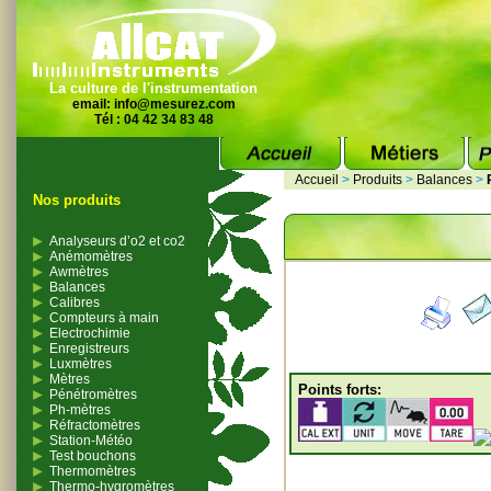
La culture de l'instrumentation
email:
info@mesurez.com
Tél : 04 42 34 83 48
Accueil
>
Produits
>
Balances
>
Nos produits
Analyseurs d’o2 et co2
Anémomètres
Awmètres
Balances
Calibres
Compteurs à main
Electrochimie
Enregistreurs
Luxmètres
Mètres
Points forts:
Pénétromètres
Ph-mètres
Réfractomètres
Station-Météo
Test bouchons
Thermomètres
Thermo-hygromètres