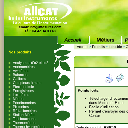
La culture de l'instrumentation
email:
info@mesurez.com
Tél : 04 42 34 83 48
Accueil
>
Produits
>
Industrie
>
C
Nos produits
Analyseurs d’o2 et co2
Anémomètres
Awmètres
Balances
Calibres
Compteurs à main
Electrochimie
Points forts:
Enregistreurs
Luxmètres
Télécharger directemen
Mètres
dans Microsoft Excel.
Pénétromètres
Ph-mètres
Facile d'utilisation
Réfractomètres
Permet d'envoyer des
Station-Météo
Centor
Test bouchons
Thermomètres
Thermo-hygromètres
Code du produit:
RSICW