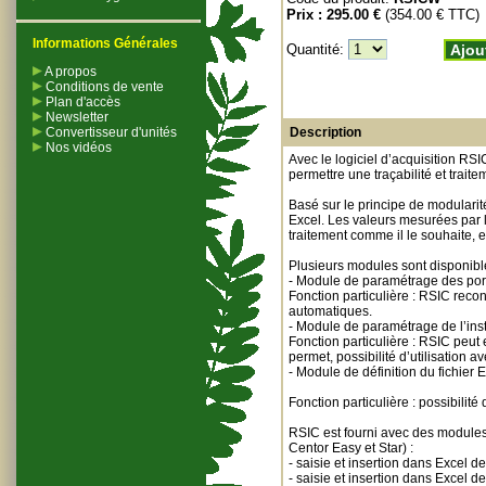
Prix :
295.00 €
(354.00 € TTC)
Informations Générales
Quantité:
Ajou
A propos
Conditions de vente
Plan d'accès
Newsletter
Convertisseur d'unités
Description
Nos vidéos
Avec le logiciel d’acquisition RSI
permettre une traçabilité et traite
Basé sur le principe de modularit
Excel. Les valeurs mesurées par l
traitement comme il le souhaite, en
Plusieurs modules sont disponibl
- Module de paramétrage des ports 
Fonction particulière : RSIC reco
automatiques.
- Module de paramétrage de l’ins
Fonction particulière : RSIC peut
permet, possibilité d’utilisation a
- Module de définition du fichier
Fonction particulière : possibilit
RSIC est fourni avec des module
Centor Easy et Star) :
- saisie et insertion dans Excel 
- saisie et insertion dans Excel 