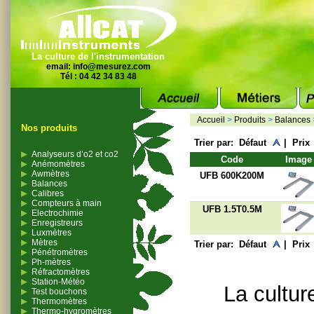
La culture de l'instrumentation
email:
info@mesurez.com
Tél : 04 42 34 83 48
Accueil
>
Produits
>
Balances
Nos produits
Trier par:
Défaut
|
Prix
Analyseurs d’o2 et co2
Code
Image
Anémomètres
Awmètres
UFB 600K200M
Balances
Calibres
Compteurs à main
UFB 1.5T0.5M
Electrochimie
Enregistreurs
Luxmètres
Mètres
Trier par:
Défaut
|
Prix
Pénétromètres
Ph-mètres
Réfractomètres
Station-Météo
La cultur
Test bouchons
Thermomètres
Thermo-hygromètres