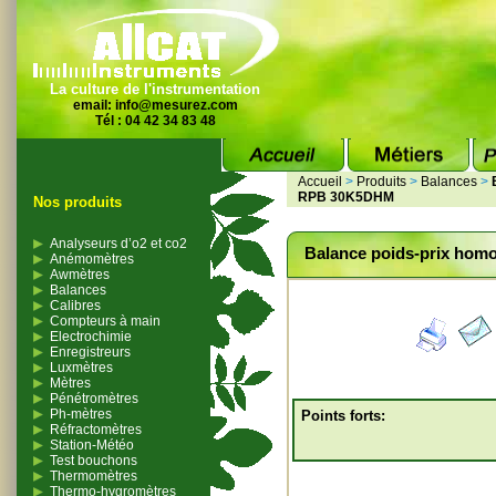
La culture de l'instrumentation
email:
info@mesurez.com
Tél : 04 42 34 83 48
Accueil
>
Produits
>
Balances
>
RPB 30K5DHM
Nos produits
Analyseurs d’o2 et co2
Balance poids-prix homo
Anémomètres
Awmètres
Balances
Calibres
Compteurs à main
Electrochimie
Enregistreurs
Luxmètres
Mètres
Pénétromètres
Ph-mètres
Points forts:
Réfractomètres
Station-Météo
Test bouchons
Thermomètres
Thermo-hygromètres