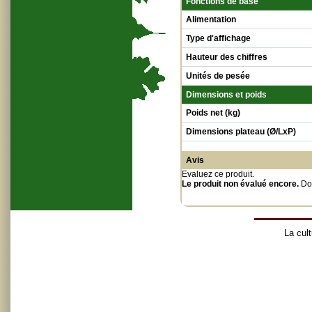
Fonctions de base
Alimentation
Type d'affichage
Hauteur des chiffres
Unités de pesée
Dimensions et poids
Poids net (kg)
Dimensions plateau (Ø/LxP)
Avis
Evaluez ce produit
.
Le produit non évalué encore.
Do
La cult