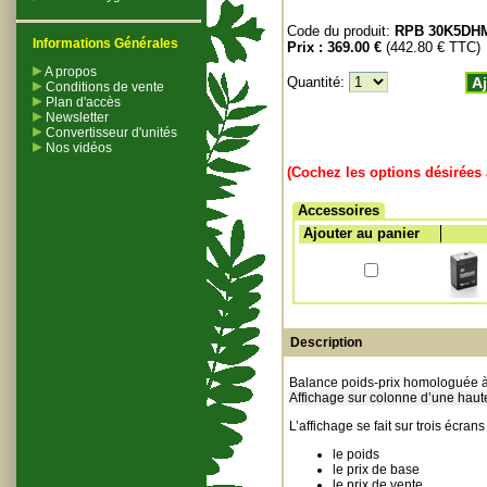
Code du produit:
RPB 30K5DH
Informations Générales
Prix :
369.00 €
(442.80 € TTC)
A propos
Quantité:
Aj
Conditions de vente
Plan d'accès
Newsletter
Convertisseur d'unités
Nos vidéos
(Cochez les options désirées 
Accessoires
Ajouter au panier
Description
Balance poids-prix homologuée à 
Affichage sur colonne d’une hau
L’affichage se fait sur trois écrans 
le poids
le prix de base
le prix de vente