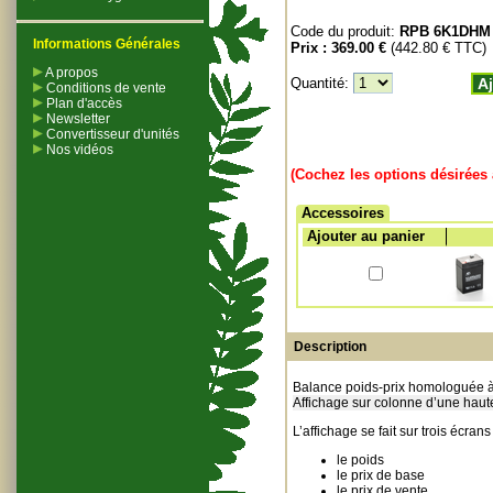
Code du produit:
RPB 6K1DHM
Informations Générales
Prix :
369.00 €
(442.80 € TTC)
A propos
Quantité:
Aj
Conditions de vente
Plan d'accès
Newsletter
Convertisseur d'unités
Nos vidéos
(Cochez les options désirées 
Accessoires
Ajouter au panier
Description
Balance poids-prix homologuée à 
Affichage sur colonne d’une hau
L’affichage se fait sur trois écrans 
le poids
le prix de base
le prix de vente