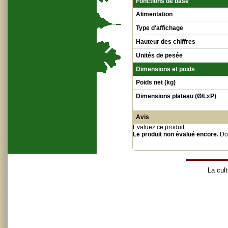
Fonctions de base
Alimentation
Type d'affichage
Hauteur des chiffres
Unités de pesée
Dimensions et poids
Poids net (kg)
Dimensions plateau (Ø/LxP)
Avis
Evaluez ce produit
.
Le produit non évalué encore.
Do
La cult