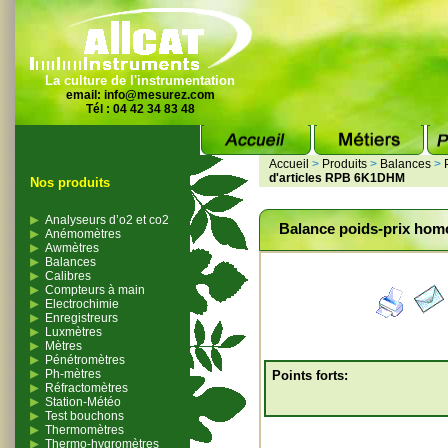
La culture de l'instrumentation
email:
info@mesurez.com
Tél : 04 42 34 83 48
Accueil
>
Produits
>
Balances
>
d'articles RPB 6K1DHM
Nos produits
Analyseurs d’o2 et co2
Balance poids-prix hom
Anémomètres
Awmètres
Balances
Calibres
Compteurs à main
Electrochimie
Enregistreurs
Luxmètres
Mètres
Pénétromètres
Ph-mètres
Points forts:
Réfractomètres
Station-Météo
Test bouchons
Thermomètres
Thermo-hygromètres