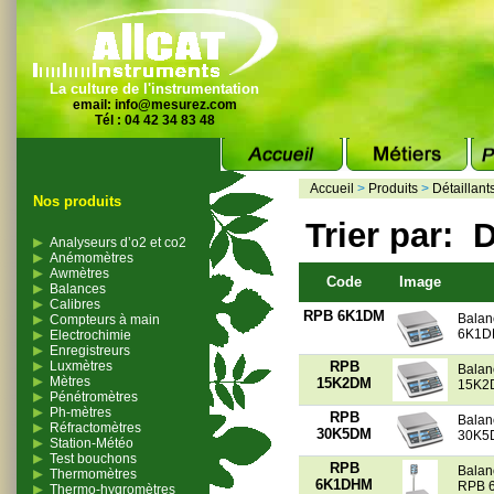
La culture de l'instrumentation
email:
info@mesurez.com
Tél : 04 42 34 83 48
Accueil
>
Produits
>
Détaillant
Nos produits
Trier par:
D
Analyseurs d’o2 et co2
Anémomètres
Awmètres
Code
Image
Balances
Calibres
RPB 6K1DM
Balan
Compteurs à main
6K1D
Electrochimie
Enregistreurs
Luxmètres
RPB
Balan
Mètres
15K2DM
15K2
Pénétromètres
Ph-mètres
RPB
Balan
Réfractomètres
30K5DM
30K5
Station-Météo
Test bouchons
RPB
Balan
Thermomètres
6K1DHM
RPB 
Thermo-hygromètres