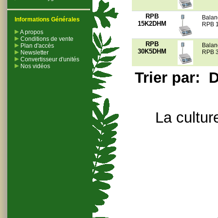
RPB
Balan
Informations Générales
15K2DHM
RPB 
A propos
Conditions de vente
RPB
Balan
Plan d'accès
30K5DHM
RPB 
Newsletter
Convertisseur d'unités
Nos vidéos
Trier par:
D
La cultur