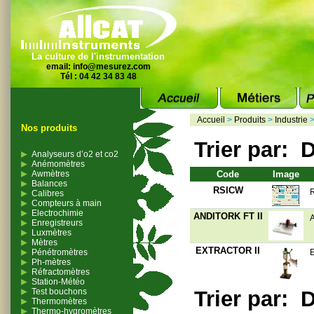
La culture de l'instrumentation
email:
info@mesurez.com
Tél : 04 42 34 83 48
Accueil
>
Produits
>
Industrie
Nos produits
Trier par:
D
Analyseurs d’o2 et co2
Anémomètres
Awmètres
Code
Image
Balances
RSICW
R
Calibres
Compteurs à main
Electrochimie
ANDITORK FT II
A
Enregistreurs
Luxmètres
Mètres
EXTRACTOR II
Pénétromètres
E
Ph-mètres
Réfractomètres
Station-Météo
Test bouchons
Trier par:
D
Thermomètres
Thermo-hygromètres