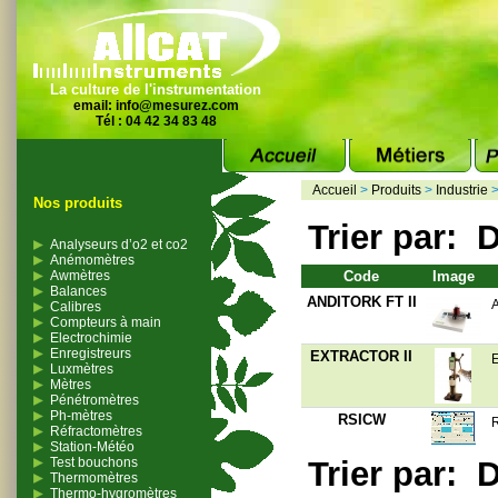
La culture de l'instrumentation
email:
info@mesurez.com
Tél : 04 42 34 83 48
Accueil
>
Produits
>
Industrie
Nos produits
Trier par:
D
Analyseurs d’o2 et co2
Anémomètres
Awmètres
Code
Image
Balances
ANDITORK FT II
A
Calibres
Compteurs à main
Electrochimie
Enregistreurs
EXTRACTOR II
E
Luxmètres
Mètres
Pénétromètres
Ph-mètres
RSICW
R
Réfractomètres
Station-Météo
Test bouchons
Trier par:
D
Thermomètres
Thermo-hygromètres