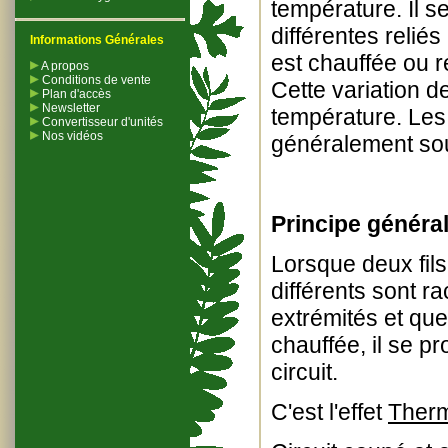
température. Il 
différentes relié
Informations Générales
est chauffée ou ré
A propos
Conditions de vente
Cette variation d
Plan d'accès
Newsletter
température. Les
Convertisseur d'unités
Nos vidéos
généralement sou
Principe général
Lorsque deux fi
différents sont r
extrémités et que 
chauffée, il se p
circuit.
C'est l'effet
Therm