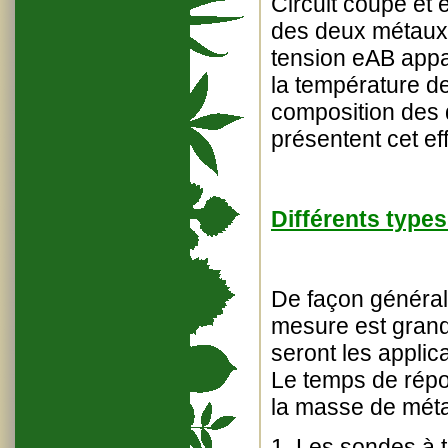
Circuit coupé et 
des deux métaux d
tension eAB appar
la température de 
composition des 
présentent cet eff
Différents type
De façon générale
mesure est gran
seront les applica
Le temps de répo
la masse de méta
1. Les sondes à 