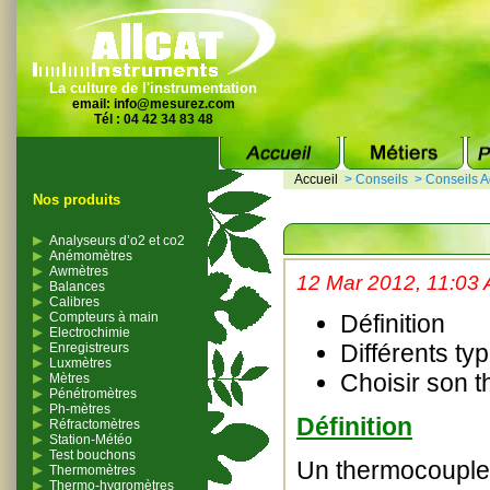
La culture de l'instrumentation
email:
info@mesurez.com
Tél : 04 42 34 83 48
Accueil
>
Conseils
>
Conseils A
Nos produits
Analyseurs d’o2 et co2
Anémomètres
Awmètres
12 Mar 2012, 11:03
Balances
Calibres
Compteurs à main
Définition
Electrochimie
Différents t
Enregistreurs
Luxmètres
Choisir son 
Mètres
Pénétromètres
Ph-mètres
Définition
Réfractomètres
Station-Météo
Test bouchons
Un thermocouple 
Thermomètres
Thermo-hygromètres