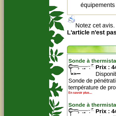
équipements 
Notez cet avis
.
L'article n'est pa
Sonde à thermista
Prix :
4
Disponib
Sonde de pénétrati
température de prod
En savoir plus...
.
Sonde à thermista
Prix :
4