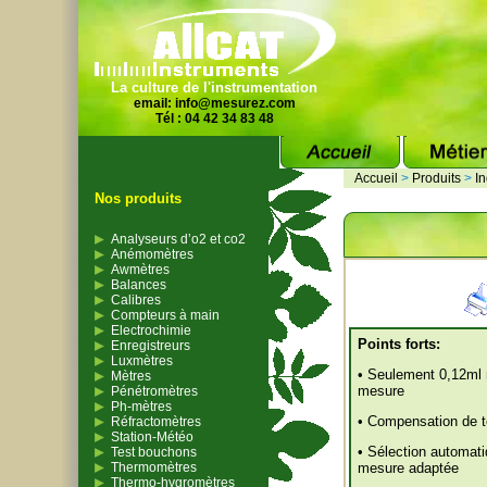
La culture de l'instrumentation
email:
info@mesurez.com
Tél : 04 42 34 83 48
Accueil
>
Produits
>
In
Nos produits
Analyseurs d’o2 et co2
Anémomètres
Awmètres
Balances
Calibres
Compteurs à main
Electrochimie
Points forts:
Enregistreurs
Luxmètres
• Seulement 0,12ml n
Mètres
mesure
Pénétromètres
Ph-mètres
• Compensation de 
Réfractomètres
Station-Météo
• Sélection automati
Test bouchons
Thermomètres
mesure adaptée
Thermo-hygromètres