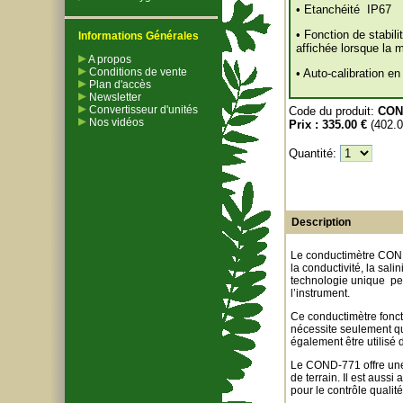
• Etanchéité IP67
• Fonction de stabilit
Informations Générales
affichée lorsque la 
A propos
Conditions de vente
• Auto-calibration en
Plan d'accès
Newsletter
Convertisseur d'unités
Code du produit:
CON
Nos vidéos
Prix :
335.00 €
(402.
Quantité:
Description
Le conductimètre COND
la conductivité, la sal
technologie unique pe
l’instrument.
Ce conductimètre fonct
nécessite seulement qu
également être utilisé 
Le COND-771 offre une g
de terrain. Il est auss
pour le contrôle qualit