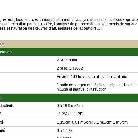
, rivières, lacs, sources chaudes); aquariums; analyse du sol et des tissus végétaux
la contamination par l’eau salée, l’analyse de propreté des revêtements de surface
res, restauration des œuvres d’art, mesures de laboratoire…..
uit
hniques
2 AC bipolar
2 piles CR2032
Environ 400 heures en utilisation continue
1 boîte de rangement, 2 piles, 1 pipette, 1 solut
mS/cm et manuel d'instruction
e
uctivité
0 à 19.9 mS/cm
é
+/- 2% de la PE
ité
1 µS/cm; 0.01 mS/cm; 0.1 mS/cm; 1 mS/cm
ité
0 à 1.1 %