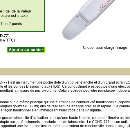
é : gel de la valeur
mesure est stable
 1 ou 2 points
D-771
00 € TTC)
Cliquer pour élargir l'image
Ajouter au panier
-771 est un instrument de poche doté d’un boitier étanche et d’un grand écran 
inité et les Solides Dissous Totaux (TDS). Ce conductimètre est équipé d’une électro
rmettant la mesure de micro-volume. Cette électrode peut être remplacée indép
ionne sur le même principe qu’une électrode de conductivité traditionnelle, cepe
elques gouttes (0,12 ml) afin de réaliser une analyse précise et rapide. Ce condu
de façon traditionnelle en immergeant l’électrode dans un liquide.
rande simplicité d’utilisation ainsi qu’une haute fiabilité, ce conductimètre est i
i adapté aux professionnels et techniciens de laboratoire. Le COND-771 est un outil 
é apportant une évaluation instantanée de la valeur de conductivité dans un large 