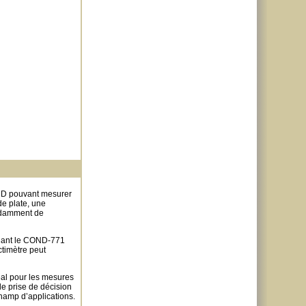
LCD pouvant mesurer
de plate, une
endamment de
ndant le COND-771
ctimètre peut
déal pour les mesures
de prise de décision
champ d’applications.