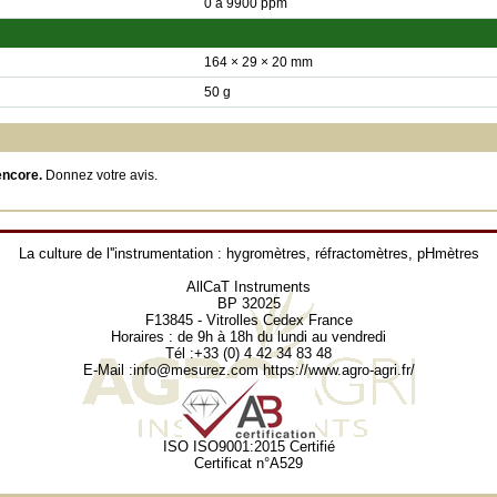
0 à 9900 ppm
164 × 29 × 20 mm
50 g
encore.
Donnez votre avis
.
La culture de l''instrumentation :
hygromètres
,
réfractomètres
,
pHmètres
AllCaT Instruments
BP 32025
F13845 - Vitrolles Cedex France
Horaires : de 9h à 18h du lundi au vendredi
Tél :+33 (0) 4 42 34 83 48
E-Mail :
info@mesurez.com
https://www.agro-agri.fr/
ISO ISO9001:2015 Certifié
Certificat n°A529