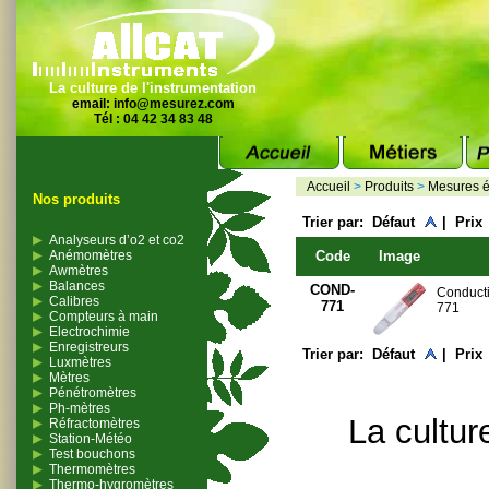
La culture de l'instrumentation
email:
info@mesurez.com
Tél : 04 42 34 83 48
Accueil
>
Produits
>
Mesures é
Nos produits
Trier par:
Défaut
|
Prix
Analyseurs d’o2 et co2
Anémomètres
Code
Image
Awmètres
Balances
COND-
Conduct
Calibres
771
771
Compteurs à main
Electrochimie
Enregistreurs
Trier par:
Défaut
|
Prix
Luxmètres
Mètres
Pénétromètres
Ph-mètres
La cultur
Réfractomètres
Station-Météo
Test bouchons
Thermomètres
Thermo-hygromètres