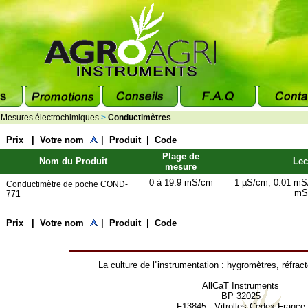
>
Mesures électrochimiques
>
Conductimètres
|
Prix
|
Votre nom
|
Produit
|
Code
Plage de
Nom du Produit
Lec
mesure
0 à 19.9 mS/cm
1 µS/cm; 0.01 mS
Conductimètre de poche COND-
mS
771
|
Prix
|
Votre nom
|
Produit
|
Code
La culture de l''instrumentation :
hygromètres
,
réfrac
AllCaT Instruments
BP 32025
F13845 - Vitrolles Cedex France