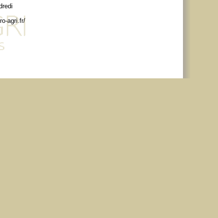
dredi
o-agri.fr/