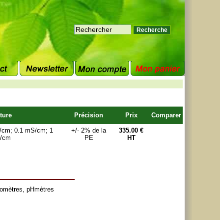
ture
Précision
Prix
Comparer
/cm; 0.1 mS/cm; 1
+/- 2% de la
335.00 €
/cm
PE
HT
tomètres
,
pHmètres