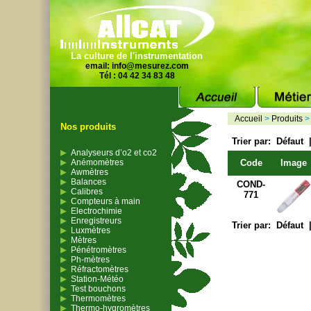
La culture de l'instrumentation
email:
info@mesurez.com
Tél : 04 42 34 83 48
Accueil
>
Produits
Nos produits
Trier par:
Défaut
Analyseurs d’o2 et co2
Anémomètres
Code
Image
Awmètres
Balances
COND-
Calibres
771
Compteurs à main
Electrochimie
Enregistreurs
Trier par:
Défaut
Luxmètres
Mètres
Pénétromètres
Ph-mètres
Réfractomètres
Station-Météo
Test bouchons
Thermomètres
Thermo-hygromètres