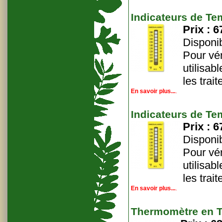
Indicateurs de Tem
Prix :
6
Disponib
Pour vér
utilisabl
les trai
En savoir plus...
.
Indicateurs de Tem
Prix :
6
Disponib
Pour vér
utilisabl
les trai
En savoir plus...
.
Thermomètre en T