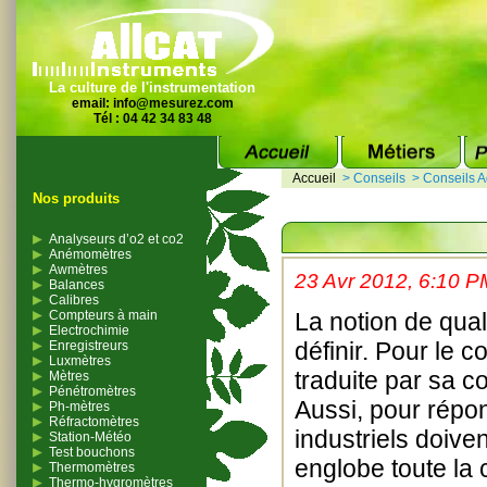
La culture de l'instrumentation
email:
info@mesurez.com
Tél : 04 42 34 83 48
Accueil
>
Conseils
>
Conseils A
Nos produits
Analyseurs d’o2 et co2
Anémomètres
Awmètres
23 Avr 2012, 6:10 P
Balances
Calibres
Compteurs à main
La notion de qual
Electrochimie
définir. Pour le 
Enregistreurs
Luxmètres
traduite par sa co
Mètres
Pénétromètres
Aussi, pour répo
Ph-mètres
Réfractomètres
industriels doive
Station-Météo
Test bouchons
englobe toute la 
Thermomètres
Thermo-hygromètres