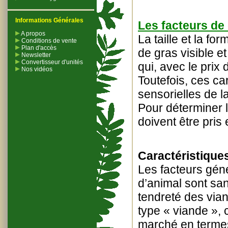
Informations Générales
Les facteurs de 
A propos
La taille et la f
Conditions de vente
Plan d'accès
de gras visible et
Newsletter
Convertisseur d'unités
qui, avec le prix
Nos vidéos
Toutefois, ces ca
sensorielles de l
Pour déterminer l
doivent être pris
Caractéristique
Les facteurs géné
d’animal sont san
tendreté des vian
type « viande »,
marché en termes