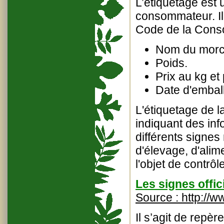
L’étiquetage est 
consommateur. Il
Code de la Conso
Nom du morc
Poids.
Prix au kg et 
Date d'embal
L'étiquetage de l
indiquant des inf
différents signe
d'élevage, d'alime
l'objet de contrôl
Les signes offici
Source :
http://w
Il s’agit de repè