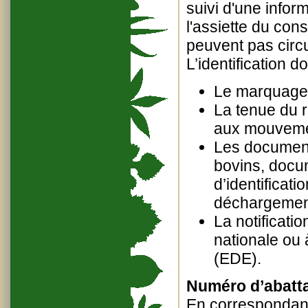
suivi d'une infor
l'assiette du co
peuvent pas circu
L’identification 
Le marquage 
La tenue du r
aux mouveme
Les documen
bovins, docum
d’identificat
déchargement
La notificat
nationale ou 
(EDE).
Numéro d’abatta
En correspondanc