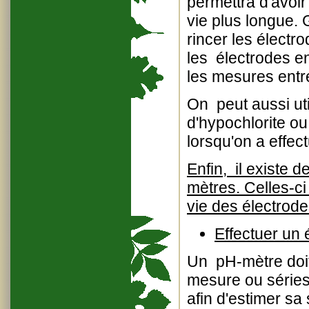
permettra d'avoi
vie plus longue. 
rincer les électr
les électrodes e
les mesures entr
On peut aussi uti
d'hypochlorite o
lorsqu'on a effe
Enfin, il existe 
mètres. Celles-c
vie des électrode
Effectuer un 
Un pH-mètre doit
mesure ou séries 
afin d'estimer sa