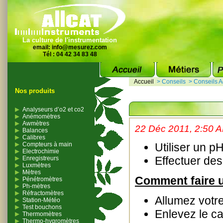
La culture de l'instrumentation
email:
info@mesurez.com
Tél : 04 42 34 83 48
Accueil
>
Conseils
>
Conseils A
Nos produits
Analyseurs d’o2 et co2
Anémomètres
Awmètres
22 Déc 2011, 2:50 
Balances
Calibres
Compteurs à main
Utiliser un p
Electrochimie
Effectuer des
Enregistreurs
Luxmètres
Mètres
Comment faire 
Pénétromètres
Ph-mètres
Réfractomètres
Allumez votr
Station-Météo
Test bouchons
Enlevez le c
Thermomètres
Thermo-hygromètres