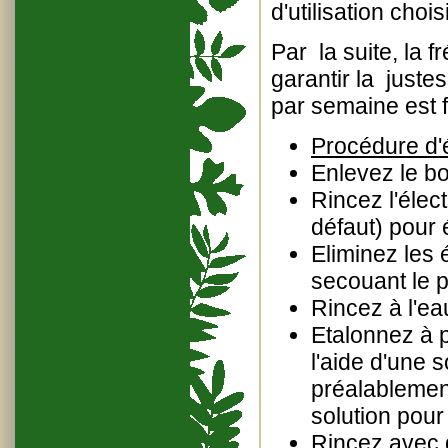
d'utilisation chois
Par la suite, la 
garantir la just
par semaine est
Procédure d'
Enlevez le b
Rincez l'élec
défaut) pour 
Eliminez les 
secouant le 
Rincez à l'eau
Etalonnez à p
l'aide d'une
préalablement
solution pour
Rincez avec d