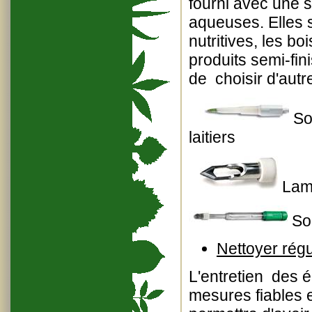
fourni avec une s
aqueuses. Elles s
nutritives, les b
produits semi-fin
de choisir d'aut
Son
laitiers
Lam
Son
Nettoyer régu
L'entretien des é
mesures fiables e