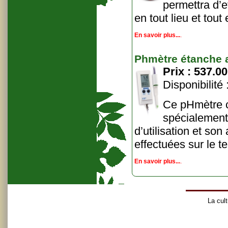
permettra d’e
en tout lieu et tou
En savoir plus...
.
Phmètre étanche a
Prix :
537.00
Disponibilité
Ce pHmètre c
spécialement 
d’utilisation et so
effectuées sur le te
En savoir plus...
.
La cult