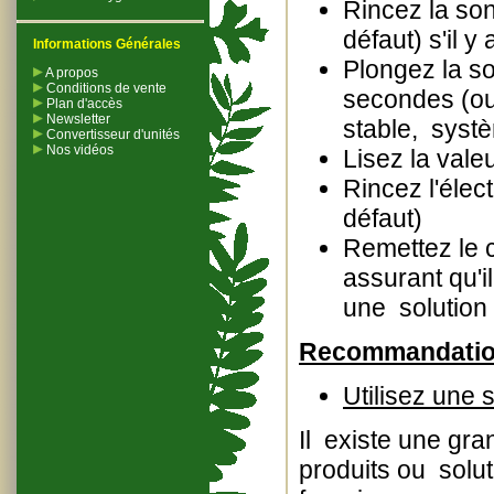
Rincez la son
défaut) s'il y
Informations Générales
Plongez la so
A propos
Conditions de vente
secondes (ou
Plan d'accès
Newsletter
stable, syst
Convertisseur d'unités
Nos vidéos
Lisez la vale
Rincez l'élec
défaut)
Remettez le 
assurant qu'i
une solution
Recommandations
Utilisez une 
Il existe une gra
produits ou solu