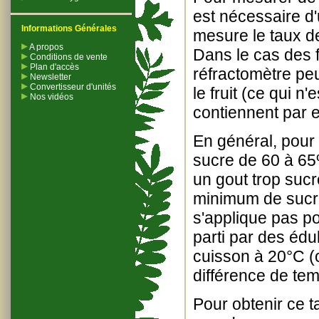
est nécessaire d'
Informations Générales
mesure le taux de
A propos
Dans le cas des f
Conditions de vente
Plan d'accès
réfractomètre pe
Newsletter
Convertisseur d'unités
le fruit (ce qui n
Nos vidéos
contiennent par 
En général, pour 
sucre de 60 à 65
un gout trop sucr
minimum de sucre
s'applique pas po
parti par des édu
cuisson à 20°C (o
différence de tem
Pour obtenir ce 