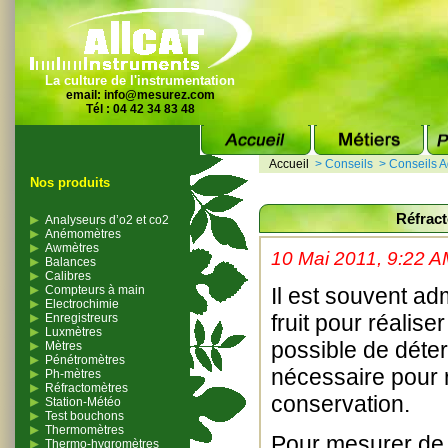
La culture de l'instrumentation
email:
info@mesurez.com
Tél : 04 42 34 83 48
Accueil
>
Conseils
>
Conseils A
Nos produits
Réfract
Analyseurs d’o2 et co2
Anémomètres
Awmètres
10 Mai 2011, 9:22 
Balances
Calibres
Compteurs à main
Il est souvent ad
Electrochimie
fruit pour réalise
Enregistreurs
Luxmètres
possible de déter
Mètres
Pénétromètres
nécessaire pour 
Ph-mètres
Réfractomètres
conservation.
Station-Météo
Test bouchons
Thermomètres
Pour mesurer de f
Thermo-hygromètres