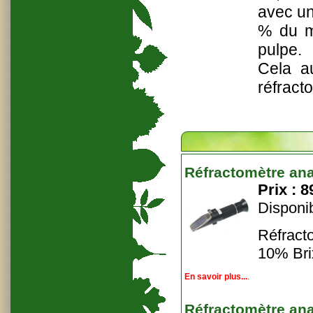
avec un
% du m
pulpe.
Cela a
réfract
Réfractomètre ana
Prix :
8
Disponib
Réfract
10% Bri
En savoir plus...
.
Réfractomètre ana