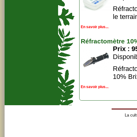
Réfract
le terra
En savoir plus...
.
Réfractomètre 10
Prix :
9
Disponib
Réfract
10% Bri
En savoir plus...
.
La cult