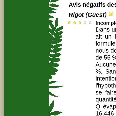
Avis négatifs des
Rigot (Guest)
Incompl
Dans un
ait un
formule
nous do
de 55 %
Aucune 
%. San
intentio
l'hypot
se fair
quantit
Q évapo
16,446