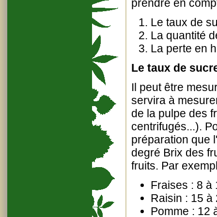
prendre en compt
Le taux de su
La quantité d
La perte en h
Le taux de sucre
Il peut être mesu
servira à mesurer
de la pulpe des fr
centrifugés...). 
préparation que l
degré Brix des fru
fruits. Par exempl
Fraises : 8 à
Raisin : 15 
Pomme : 12 