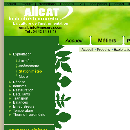
Accueil
|
Produits
|
Promotions
|
Conseils
|
FAQ
|
Mon panier
|
Contact
|
I
La culture de l'instrumentation
email:
info@mesurez.com
Tél : 04 42 34 83 48
Accueil
>
Produits
>
Exploitati
Exploitation
Luxmètre
Anémomètre
Station météo
Mètre
Récolte
Industrie
Restauration
Détaillants
Transport
Balances
Enregistreurs
Température
Thermo-hygromètrie