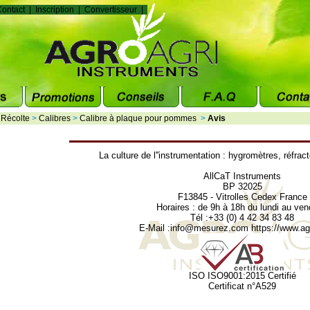
ontact
|
Inscription
|
Convertisseur
|
>
Récolte
>
Calibres
>
Calibre à plaque pour pommes
>
Avis
La culture de l''instrumentation :
hygromètres
,
réfrac
AllCaT Instruments
BP 32025
F13845 - Vitrolles Cedex France
Horaires : de 9h à 18h du lundi au ven
Tél :+33 (0) 4 42 34 83 48
E-Mail :
info@mesurez.com
https://www.agr
ISO ISO9001:2015 Certifié
Certificat n°A529