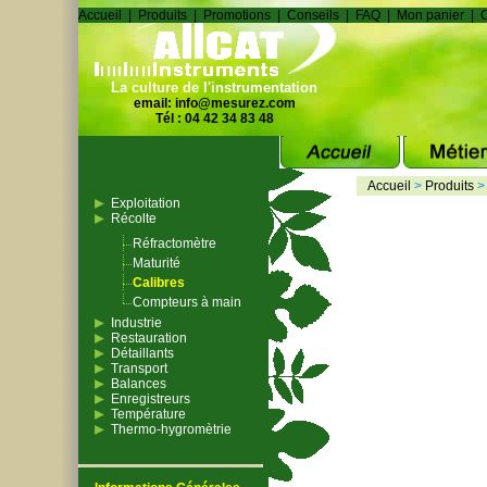
Accueil
|
Produits
|
Promotions
|
Conseils
|
FAQ
|
Mon panier
|
C
La culture de l'instrumentation
email:
info@mesurez.com
Tél : 04 42 34 83 48
Accueil
>
Produits
Exploitation
Récolte
Réfractomètre
Maturité
Calibres
Compteurs à main
Industrie
Restauration
Détaillants
Transport
Balances
Enregistreurs
Température
Thermo-hygromètrie