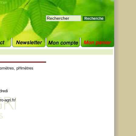
tomètres
,
pHmètres
dredi
o-agri.fr/