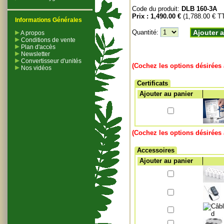
Code du produit:
DLB 160-3A
Prix :
1,490.00 €
(1,788.00 € T
Informations Générales
Quantité:
Ajouter 
A propos
Conditions de vente
Plan d'accès
Newsletter
Convertisseur d'unités
(Cochez les options désirées 
Nos vidéos
Certificats
Ajouter au panier
(Cochez les options désirées 
Accessoires
Ajouter au panier