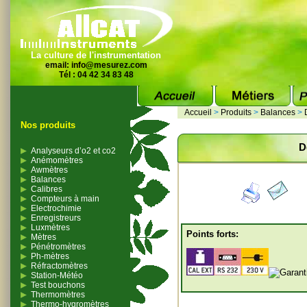
La culture de l'instrumentation
email:
info@mesurez.com
Tél : 04 42 34 83 48
Accueil
>
Produits
>
Balances
>
Nos produits
D
Analyseurs d’o2 et co2
Anémomètres
Awmètres
Balances
Calibres
Compteurs à main
Electrochimie
Enregistreurs
Luxmètres
Points forts:
Mètres
Pénétromètres
Ph-mètres
Réfractomètres
Station-Météo
Test bouchons
Thermomètres
Thermo-hygromètres