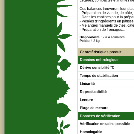
Légères, compactes et munies de 
Ces balances trouveront leur plac
- Préparation de viande, de pâte, 
- Dans les cantines pour la prépar
- Pesées d’ingrédients en pâtisseri
- Mélanges manuels de thés, cafés
- Préparation de fromages...
Disponibilité :
2 à 4 semaines
Poids:
4.2 kg
Caractéristiques produit
Données métrologique
Dérive sensibilité °C
Temps de stabilisation
Linéarité
Reproductibilité
Lecture
Plage de mesure
Données de vérification
Vérification en usine possible
Homologable