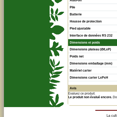
Auto-off
Pile
Batterie
Housse de protection
Pied ajustable
Interface de données RS 232
Dimensions et poids
Dimensions plateau (Ø/LxP)
Poids net
Dimensions emballage (mm)
Matériel carter
Dimensions carter LxPxH
Avis
Evaluez ce produit
.
Le produit non évalué encore.
Do
La cult