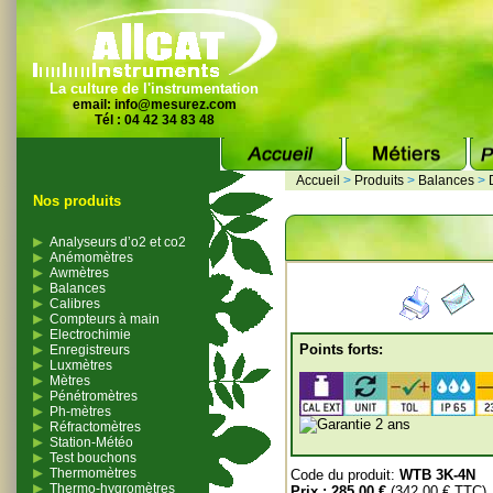
La culture de l'instrumentation
email:
info@mesurez.com
Tél : 04 42 34 83 48
Accueil
>
Produits
>
Balances
>
Nos produits
Analyseurs d’o2 et co2
Anémomètres
Awmètres
Balances
Calibres
Compteurs à main
Electrochimie
Points forts:
Enregistreurs
Luxmètres
Mètres
Pénétromètres
Ph-mètres
Réfractomètres
Station-Météo
Test bouchons
Thermomètres
Code du produit:
WTB 3K-4N
Thermo-hygromètres
Prix :
285.00 €
(342.00 € TTC)