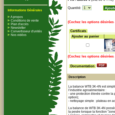
Quantité:
Ajout
Informations Générales
A propos
Conditions de vente
(Cochez les options désirées 
Plan d'accès
Newsletter
Certificats
Convertisseur d'unités
Nos vidéos
Ajouter au panier
(Cochez les options désirées 
Documentation
Description
La balance WTB 3K-4N est simplici
l’industrie agroalimentaire :
- une protection élevée contre la
option);
- nettoyage simple : plateau en ac
La balance de WTB 3K-4N possède d
la pesée lorsque la fonction "zone 