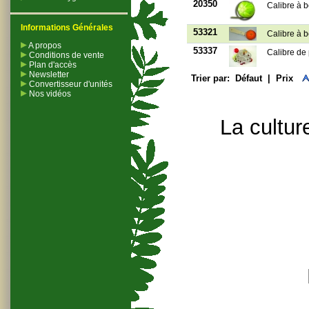
20350
Calibre à b
Informations Générales
53321
Calibre à b
A propos
53337
Calibre de 
Conditions de vente
Plan d'accès
Newsletter
Trier par:
Défaut
|
Prix
Convertisseur d'unités
Nos vidéos
La cultur