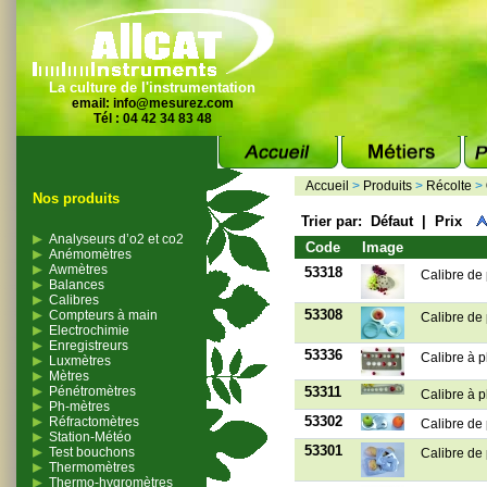
La culture de l'instrumentation
email:
info@mesurez.com
Tél : 04 42 34 83 48
Accueil
>
Produits
>
Récolte
>
Nos produits
Trier par:
Défaut
|
Prix
Analyseurs d’o2 et co2
Code
Image
Anémomètres
Awmètres
53318
Calibre de 
Balances
Calibres
53308
Compteurs à main
Calibre de
Electrochimie
Enregistreurs
53336
Calibre à p
Luxmètres
Mètres
Pénétromètres
53311
Calibre à 
Ph-mètres
53302
Réfractomètres
Calibre de
Station-Météo
53301
Test bouchons
Calibre de
Thermomètres
Thermo-hygromètres