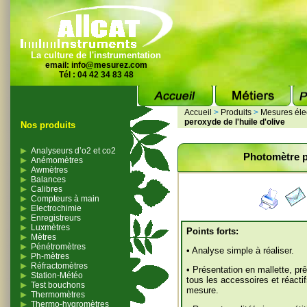
La culture de l'instrumentation
email:
info@mesurez.com
Tél : 04 42 34 83 48
Accueil
>
Produits
>
Mesures éle
peroxyde de l'huile d'olive
Nos produits
Analyseurs d’o2 et co2
Photomètre po
Anémomètres
Awmètres
Balances
Calibres
Compteurs à main
Electrochimie
Enregistreurs
Luxmètres
Points forts:
Mètres
Pénétromètres
• Analyse simple à réaliser.
Ph-mètres
Réfractomètres
• Présentation en mallette, prê
Station-Météo
tous les accessoires et réacti
Test bouchons
mesure.
Thermomètres
Thermo-hygromètres