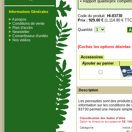
• Rapport qualité/prix compétit
Informations Générales
Code du produit:
HI-83730
A propos
Prix :
929.00 €
(1,114.80 € TTC
Conditions de vente
Plan d'accès
Quantité:
Aj
Newsletter
Convertisseur d'unités
Nos vidéos
(Cochez les options désirées 
Accessoires
Ajouter au panier
Description
Les peroxydes sont des produits p
information sur les conditions de c
83730 permet une mesure simple 