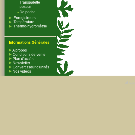
Transpalette
peseur
De poche
Enregistreurs
Température
Thermo-hygromètrie
Informations Générales
A propos
Conditions de vente
Plan d'accès
Newsletter
Convertisseur d'unités
Nos vidéos
Shopp