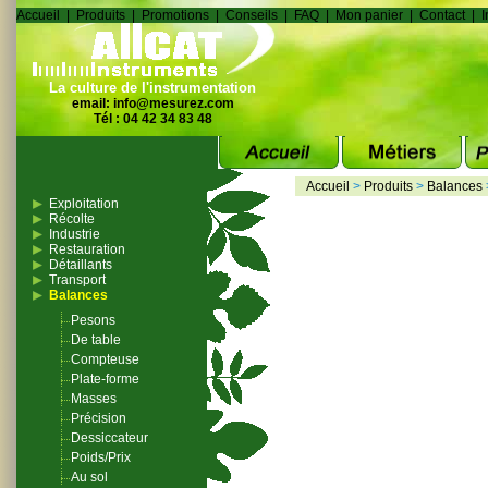
Accueil
|
Produits
|
Promotions
|
Conseils
|
FAQ
|
Mon panier
|
Contact
|
I
La culture de l'instrumentation
email:
info@mesurez.com
Tél : 04 42 34 83 48
Accueil
>
Produits
>
Balances
Exploitation
Récolte
Industrie
Restauration
Détaillants
Transport
Balances
Pesons
De table
Compteuse
Plate-forme
Masses
Précision
Dessiccateur
Poids/Prix
Au sol