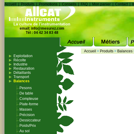
Accueil
|
Produits
|
Promotions
|
Conseils
|
FAQ
|
Mon panier
|
Contact
|
I
La culture de l'instrumentation
email:
info@mesurez.com
Tél : 04 42 34 83 48
Accueil
>
Produits
>
Balances
Exploitation
Récolte
Industrie
Restauration
Détaillants
Transport
Balances
Pesons
De table
Compteuse
Plate-forme
Masses
Précision
Dessiccateur
Poids/Prix
Au sol