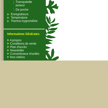
Transpalette
peseur
De poche
Enregistreurs
Température
Thermo-hygromètrie
Informations Générales
A propos
Conditions de vente
Plan d'accès
Newsletter
Convertisseur d'unités
Nos vidéos
Shopp