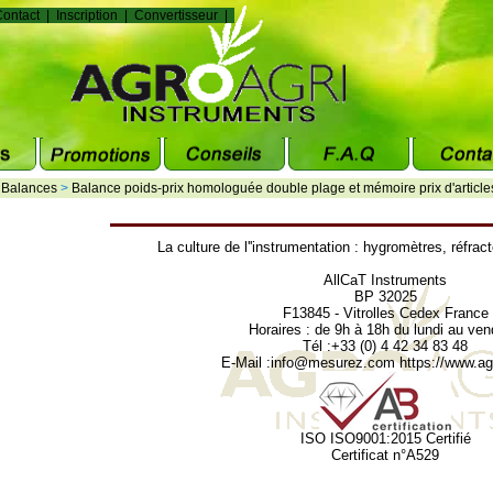
ontact
|
Inscription
|
Convertisseur
|
>
Balances
>
Balance poids-prix homologuée double plage et mémoire prix d'arti
La culture de l''instrumentation :
hygromètres
,
réfrac
AllCaT Instruments
BP 32025
F13845 - Vitrolles Cedex France
Horaires : de 9h à 18h du lundi au ven
Tél :+33 (0) 4 42 34 83 48
E-Mail :
info@mesurez.com
https://www.agr
ISO ISO9001:2015 Certifié
Certificat n°A529