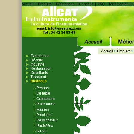
Accueil
|
Produits
|
Promotions
|
Conseils
|
FAQ
|
Mon panier
|
C
La culture de l'instrumentation
email:
info@mesurez.com
Tél : 04 42 34 83 48
Accueil
>
Produits
Exploitation
Récolte
Industrie
Restauration
Détaillants
Transport
Balances
Pesons
De table
Compteuse
Plate-forme
Masses
Précision
Dessiccateur
Poids/Prix
Au sol