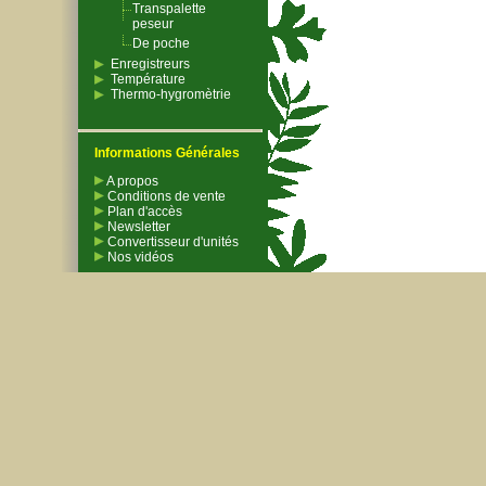
Transpalette
peseur
De poche
Enregistreurs
Température
Thermo-hygromètrie
Informations Générales
A propos
Conditions de vente
Plan d'accès
Newsletter
Convertisseur d'unités
Nos vidéos