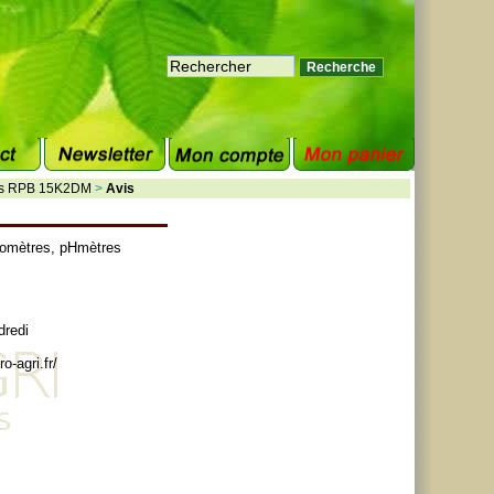
cles RPB 15K2DM
>
Avis
tomètres
,
pHmètres
dredi
o-agri.fr/