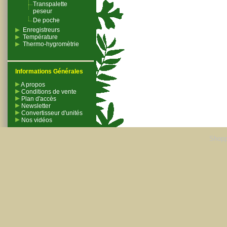
Transpalette
peseur
De poche
Enregistreurs
Température
Thermo-hygromètrie
Informations Générales
A propos
Conditions de vente
Plan d'accès
Newsletter
Convertisseur d'unités
Nos vidéos
Shopp