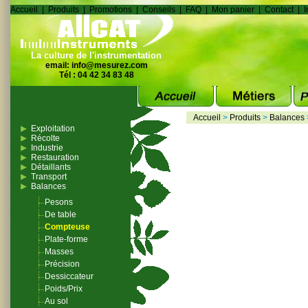
Accueil
|
Produits
|
Promotions
|
Conseils
|
FAQ
|
Mon panier
|
Contact
|
I
La culture de l'instrumentation
email:
info@mesurez.com
Tél : 04 42 34 83 48
Accueil
>
Produits
>
Balances
Exploitation
Récolte
Industrie
Restauration
Détaillants
Transport
Balances
Pesons
De table
Compteuse
Plate-forme
Masses
Précision
Dessiccateur
Poids/Prix
Au sol