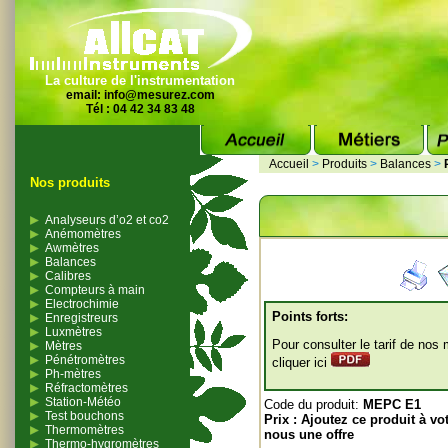
La culture de l'instrumentation
email:
info@mesurez.com
Tél : 04 42 34 83 48
Accueil
>
Produits
>
Balances
>
Nos produits
Analyseurs d’o2 et co2
Anémomètres
Awmètres
Balances
Calibres
Compteurs à main
Electrochimie
Points forts:
Enregistreurs
Luxmètres
Pour consulter le tarif de nos
Mètres
Pénétromètres
cliquer ici
Ph-mètres
Réfractomètres
Station-Météo
Code du produit:
MEPC E1
Test bouchons
Prix :
Ajoutez ce produit à vo
Thermomètres
nous une offre
Thermo-hygromètres