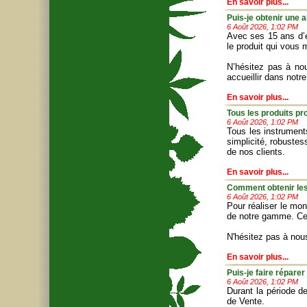
En savoir plus...
Puis-je obtenir une 
6 Août 2026, 1:02 PM
Avec ses 15 ans d’ex
le produit qui vous
N’hésitez pas à no
accueillir dans notr
En savoir plus...
Tous les produits p
6 Août 2026, 1:02 PM
Tous les instrument
simplicité, robuste
de nos clients.
En savoir plus...
Comment obtenir les
6 Août 2026, 1:02 PM
Pour réaliser le mo
de notre gamme. Ce
N'hésitez pas à nou
En savoir plus...
Puis-je faire répare
6 Août 2026, 1:02 PM
Durant la période d
de Vente.