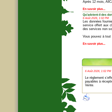
Après 12 mois, AllC
En savoir plus...
Qu’advient-il des don
6 Août 2026, 1:02 PM
Les données fournie
service offert aux 
des services non sol
Vous pouvez à tout
En savoir plus...
6 Août 2026, 1:02 PM
Le règlement s’ef
payables à récept
Vente
.