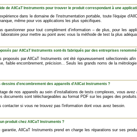
aide de AllCaT Instruments pour trouver le produit correspondant à une applicat
périence dans le domaine de l'instrumentation portable, toute l'équipe d'All
 manque, même pour vos applications les plus spécifiques.
us questionner pour tout complément d’information – de plus, pour les app
e laboratoire pour mettre au point avec vous la méthode de test la plus adéqu
roposés par AllCaT Instruments sont-ils fabriqués par des entreprises renommé
s proposés par AllCaT Instruments ont été rigoureusement sélectionnés afin
sse, faible encombrement, précision... Seuls les grands noms de la métrolog
 dessins d'encombrement des appareils d'AllCat Instruments ?
ntage de nos appareils au sein d’installations de tests complexes, vous av
s documents sont téléchargeables au format PDF sur les pages des produits
s contacter si vous ne trouvez pas l'information dont vous avez besoin.
r un produit chez AllCaT Instruments ?
e garantie, AllCaT Instruments prend en charge les réparations sur ses produ