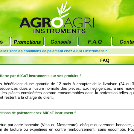
elles sont les conditions de paiement chez AllCaT Instrument ?
FAQ
offerte par AllCaT Instruments sur ses produits ?
s bénéficient d’une garantie de 12 mois à compter de la livraison (24 ou
séquences dues à l’usure normale des pièces, aux négligences, à une mauvais
 les pièces considérées comme consommables dans la profession telles que pi
ort restent à la charge du client.
ditions de paiement chez AllCaT Instrument ?
ctue par carte bancaire (Visa ou Mastercard), chèque ou virement bancair
on de facture ou expédiées en contre remboursement, sans escompte. Pou