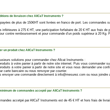
ditions de livraison chez AllCaT Instruments ?
yées de plus de 150€HT sont livrées en franco de port. Les commandes supé
nférieures à 275 € HT, une participation forfaitaire de 20 € HT aux frais de p
pour contre remboursement et pour commande d’un poids supérieur à 20 Kg. P
un produit chez AllCaT Instruments ?
usieurs solutions pour commander chez Allcat Instruments :
produits à votre panier à partir de notre site internet. Puis vous commander s
produits à votre panier à partir de notre site et vous nous demander une con
par carte bancaire ou nous renvoyer par courrier.
s envoyer une commande directement à info@mesurez.com ou nous joindre a
t minimum de commandes accepté par AllCaT Instruments ?
ndes accetpé par AllCaT Instruments est de 45 € HT et hors frais de livrai