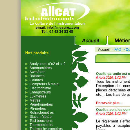
La culture de l'instrumentation
email:
info@mesurez.com
Tél : 04 42 34 83 48
Accueil
>
FAQ
>
Qu
Nos produits
Analyseurs d’o2 et co2
Anémomètres
Awmètres
Quelle garantie est 
Balances
6 Août 2026, 1:02 PM
Calibres
Tous les instrument
Compteurs à main
l’exception des con
Electrochimie
pièces détachées et
Enregistreurs
etc... Les frais de p
Luxmètres
Mètres
En savoir plus...
Pénétromètres
Ph-mètres
Quelles sont les con
Réfractomètres
6 Août 2026, 1:02 PM
Station-Météo
Test bouchons
Le règlement s’effe
Thermomètres
payables à récepti
Thermo-hygromètres
Vente
.