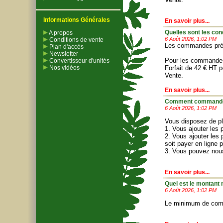
Informations Générales
En savoir plus...
Quelles sont les con
A propos
6 Août 2026, 1:02 PM
Conditions de vente
Les commandes prépa
Plan d'accès
Newsletter
Pour les commandes i
Convertisseur d'unités
Nos vidéos
Forfait de 42 € HT 
Vente
.
En savoir plus...
Comment commander 
6 Août 2026, 1:02 PM
Vous disposez de pl
1. Vous ajouter les 
2. Vous ajouter les 
soit payer en ligne 
3. Vous pouvez nou
En savoir plus...
Quel est le montan
6 Août 2026, 1:02 PM
Le minimum de comma