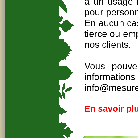
à un usage i
pour personna
En aucun cas
tierce ou em
nos clients.
Vous pouve
informati
info@mesur
En savoir plu