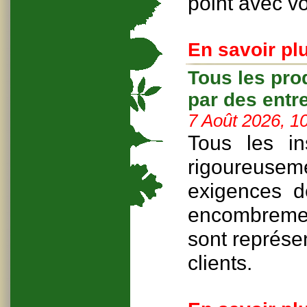
point avec v
En savoir plu
Tous les pro
par des ent
7 Août 2026, 1
Tous les in
rigoureuse
exigences de
encombrement
sont représe
clients.