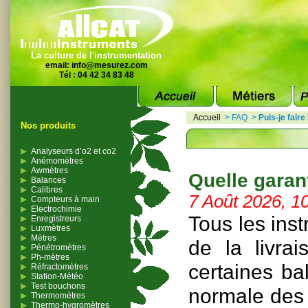
La culture de l'instrumentation
email:
info@mesurez.com
Tél : 04 42 34 83 48
Accueil
>
FAQ
>
Puis-je fair
Nos produits
Analyseurs d’o2 et co2
Anémomètres
Awmètres
Quelle garant
Balances
Calibres
7 Août 2026, 1
Compteurs à main
Electrochimie
Tous les ins
Enregistreurs
Luxmètres
Mètres
de la livra
Pénétromètres
Ph-mètres
certaines ba
Réfractomètres
Station-Météo
Test bouchons
normale des 
Thermomètres
Thermo-hygromètres