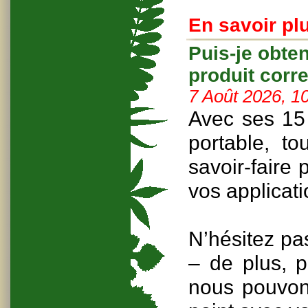
En savoir plu
Puis-je obte
produit corr
7 Août 2026, 1
Avec ses 15 
portable, to
savoir-faire
vos applicati
N’hésitez pa
– de plus, p
nous pouvons