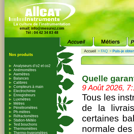
La culture de l'instrumentation
email:
info@mesurez.com
Tél : 04 42 34 83 48
Accueil
>
FAQ
>
Puis-je obte
Nos produits
Analyseurs d’o2 et co2
Anémomètres
Awmètres
Quelle garant
Balances
Calibres
9 Août 2026, 7
Compteurs à main
Electrochimie
Tous les ins
Enregistreurs
Luxmètres
Mètres
de la livra
Pénétromètres
Ph-mètres
certaines ba
Réfractomètres
Station-Météo
Test bouchons
normale des 
Thermomètres
Thermo-hygromètres