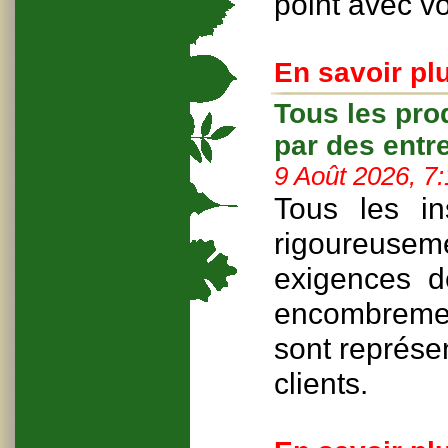
point avec v
En savoir plu
Tous les pro
par des ent
9 Août 2026, 7
Tous les in
rigoureuse
exigences de
encombrement
sont représe
clients.