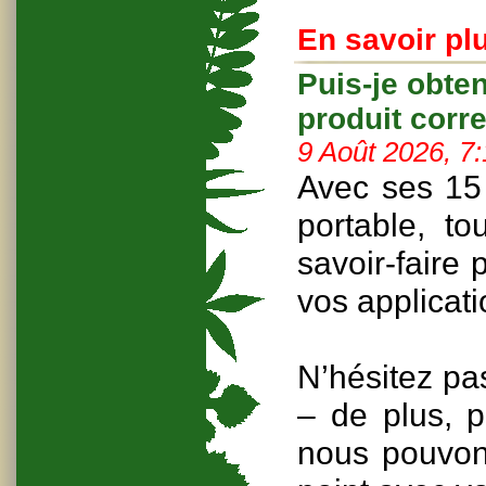
En savoir plu
Puis-je obte
produit corr
9 Août 2026, 7
Avec ses 15 
portable, to
savoir-faire
vos applicati
N’hésitez pa
– de plus, p
nous pouvons