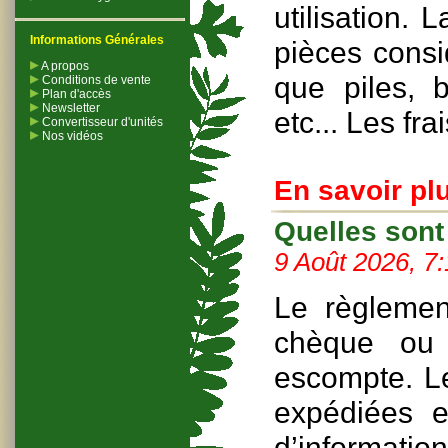
utilisation.
Informations Générales
pièces cons
A propos
que piles, b
Conditions de vente
Plan d'accès
Newsletter
etc... Les fra
Convertisseur d'unités
Nos vidéos
En savoir plu
Quelles sont
9 Août 2026, 7
Le règlemen
chèque ou 
escompte. L
expédiées 
d’informatio