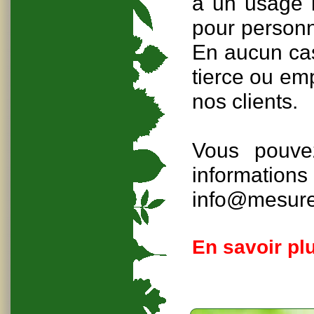
à un usage i
pour personna
En aucun cas
tierce ou em
nos clients.
Vous pouve
informati
info@mesur
En savoir plu