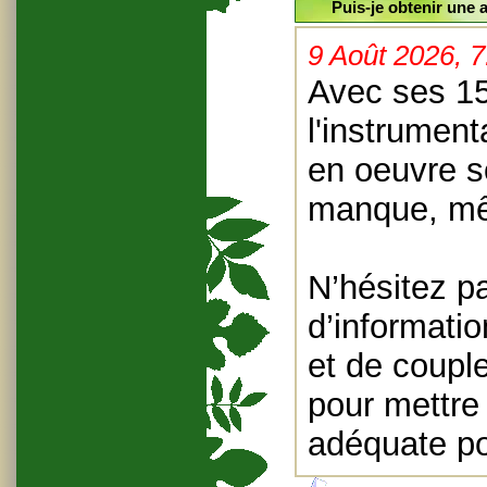
Puis-je obtenir une 
9 Août 2026, 
Avec ses 15
l'instrument
en oeuvre so
manque, mêm
N’hésitez p
d’informatio
et de coupl
pour mettre
adéquate po