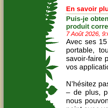
En savoir plu
Puis-je obte
produit corr
7 Août 2026, 9
Avec ses 15 
portable, to
savoir-faire
vos applicati
N’hésitez pa
– de plus, p
nous pouvons