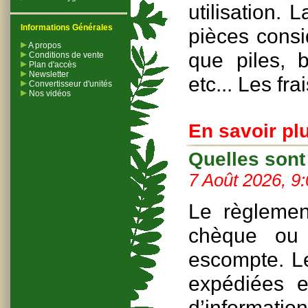
utilisation.
Informations Générales
pièces cons
A propos
que piles, b
Conditions de vente
Plan d'accès
Newsletter
etc... Les fra
Convertisseur d'unités
Nos vidéos
En savoir plu
Quelles sont
7 Août 2026, 9
Le règlemen
chèque ou 
escompte. L
expédiées 
d’informatio