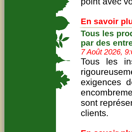
point avec v
En savoir plu
Tous les pro
par des ent
7 Août 2026, 9
Tous les in
rigoureuse
exigences de
encombrement
sont représe
clients.