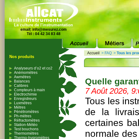
La culture de l'instrumentation
email:
info@mesurez.com
Tél : 04 42 34 83 48
Accueil
>
FAQ
>
Tous les pro
Nos produits
Analyseurs d’o2 et co2
Anémomètres
Awmètres
Quelle garant
Balances
Calibres
7 Août 2026, 9
Compteurs à main
Electrochimie
Tous les ins
Enregistreurs
Luxmètres
Mètres
de la livra
Pénétromètres
Ph-mètres
certaines ba
Réfractomètres
Station-Météo
Test bouchons
normale des 
Thermomètres
Thermo-hygromètres