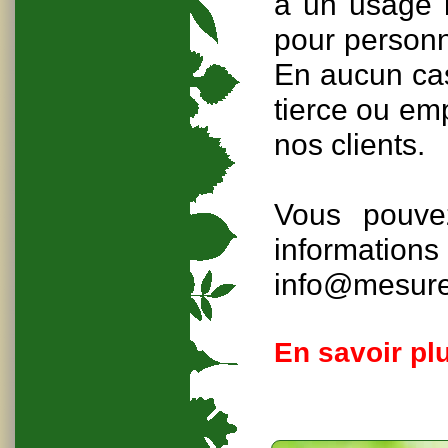
à un usage i
pour personna
En aucun cas
tierce ou em
nos clients.
Vous pouve
informati
info@mesur
En savoir plu