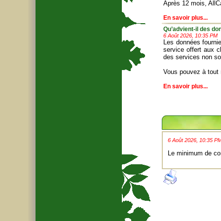
Après 12 mois, AllC
En savoir plus...
Qu’advient-il des don
6 Août 2026, 10:35 PM
Les données fournie
service offert aux 
des services non sol
Vous pouvez à tout
En savoir plus...
6 Août 2026, 10:35 P
Le minimum de com