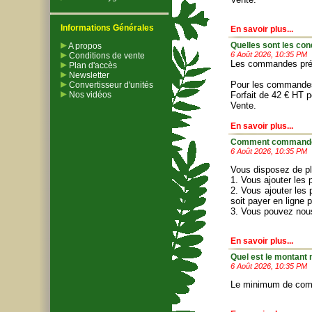
Informations Générales
En savoir plus...
Quelles sont les con
A propos
6 Août 2026, 10:35 PM
Conditions de vente
Les commandes prépa
Plan d'accès
Newsletter
Pour les commandes i
Convertisseur d'unités
Nos vidéos
Forfait de 42 € HT 
Vente
.
En savoir plus...
Comment commander 
6 Août 2026, 10:35 PM
Vous disposez de pl
1. Vous ajouter les 
2. Vous ajouter les 
soit payer en ligne 
3. Vous pouvez nou
En savoir plus...
Quel est le montan
6 Août 2026, 10:35 PM
Le minimum de comma