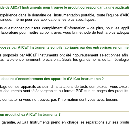
aide de AllCaT Instruments pour trouver le produit correspondant à une applicat
périence dans le domaine de l'instrumentation portable, toute l'équipe d'All
 manque, même pour vos applications les plus spécifiques.
us questionner pour tout complément d’information – de plus, pour les app
e laboratoire pour mettre au point avec vous la méthode de test la plus adéqu
roposés par AllCaT Instruments sont-ils fabriqués par des entreprises renommé
s proposés par AllCaT Instruments ont été rigoureusement sélectionnés afin
sse, faible encombrement, précision... Seuls les grands noms de la métrolog
 dessins d'encombrement des appareils d'AllCat Instruments ?
ntage de nos appareils au sein d’installations de tests complexes, vous av
s documents sont téléchargeables au format PDF sur les pages des produits
s contacter si vous ne trouvez pas l'information dont vous avez besoin.
r un produit chez AllCaT Instruments ?
e garantie, AllCaT Instruments prend en charge les réparations sur ses produ