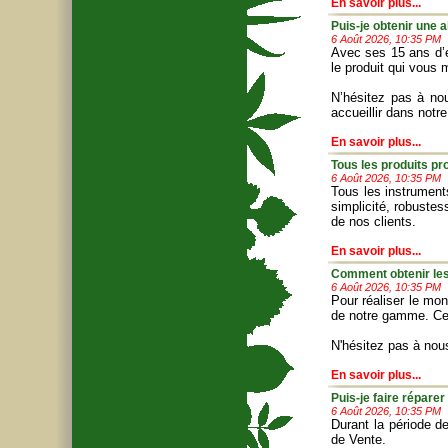
En savoir plus...
Puis-je obtenir une 
6 Août 2026, 10:35 PM
Avec ses 15 ans d’ex
le produit qui vous
N’hésitez pas à no
accueillir dans notr
En savoir plus...
Tous les produits p
6 Août 2026, 10:35 PM
Tous les instrument
simplicité, robuste
de nos clients.
En savoir plus...
Comment obtenir les
6 Août 2026, 10:35 PM
Pour réaliser le mo
de notre gamme. Ce
N'hésitez pas à nou
En savoir plus...
Puis-je faire répare
6 Août 2026, 10:35 PM
Durant la période d
de Vente.