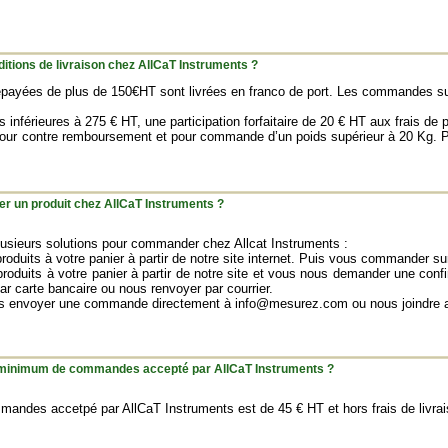
ditions de livraison chez AllCaT Instruments ?
yées de plus de 150€HT sont livrées en franco de port. Les commandes supé
nférieures à 275 € HT, une participation forfaitaire de 20 € HT aux frais de p
pour contre remboursement et pour commande d’un poids supérieur à 20 Kg. P
un produit chez AllCaT Instruments ?
usieurs solutions pour commander chez Allcat Instruments :
produits à votre panier à partir de notre site internet. Puis vous commander s
produits à votre panier à partir de notre site et vous nous demander une con
par carte bancaire ou nous renvoyer par courrier.
s envoyer une commande directement à info@mesurez.com ou nous joindre a
t minimum de commandes accepté par AllCaT Instruments ?
ndes accetpé par AllCaT Instruments est de 45 € HT et hors frais de livrai