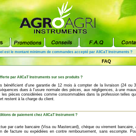
el est le montant minimum de commandes accepté par AllCaT Instruments ?
FAQ
offerte par AllCaT Instruments sur ses produits ?
s bénéficient d’une garantie de 12 mois à compter de la livraison (24 ou
séquences dues à l’usure normale des pièces, aux négligences, à une mauvais
 les pièces considérées comme consommables dans la profession telles que pi
ort restent à la charge du client.
ditions de paiement chez AllCaT Instrument ?
ctue par carte bancaire (Visa ou Mastercard), chèque ou virement bancair
on de facture ou expédiées en contre remboursement, sans escompte. Pou