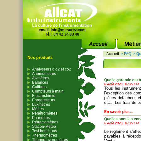
La culture de l'instrumentation
email:
info@mesurez.com
Tél : 04 42 34 83 48
Accueil
>
FAQ
>
Qu
Nos produits
Analyseurs d’o2 et co2
Anémomètres
Awmètres
Quelle garantie est 
Balances
6 Août 2026, 10:35 PM
Calibres
Tous les instrument
Compteurs à main
l’exception des con
Electrochimie
pièces détachées et
Enregistreurs
etc... Les frais de p
Luxmètres
Mètres
En savoir plus...
Pénétromètres
Ph-mètres
Quelles sont les con
Réfractomètres
6 Août 2026, 10:35 PM
Station-Météo
Test bouchons
Le règlement s’effe
Thermomètres
payables à récepti
Thermo-hygromètres
Vente
.