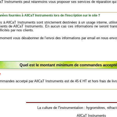
aT Instruments peut néanmoins vous proposer ses services de réparation qui f
nées fournies à AllCaT Instruments lors de l’inscription sur le site ?
s à AllCaT Instruments sont strictement destinées à un usage interne, utili
clients de AllCaT Instruments. En aucun cas ces informations ne seront tra
licités par nos clients.
 moment vous désabonner de l’envoi des informations par email en nous en
Quel est le montant minimum de commandes accepté 
M
mandes accetpé par AllCaT Instruments est de 45 € HT et hors frais de livr
La culture de l''instrumentation :
hygromètres
,
réfrac
AllCaT Instruments