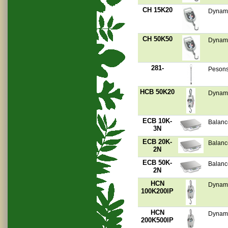
CH 15K20
Dynamo
CH 50K50
Dynamo
281-
Pesons 
HCB 50K20
Dynam
ECB 10K-
Balanc
3N
ECB 20K-
Balanc
2N
ECB 50K-
Balanc
2N
HCN
Dynamo
100K200IP
HCN
Dynamo
200K500IP