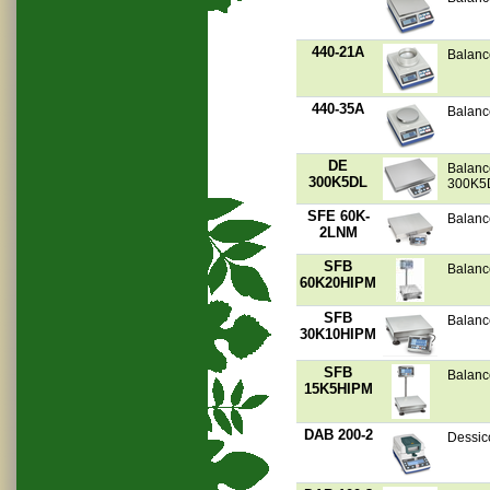
440-21A
Balanc
440-35A
Balanc
DE
Balanc
300K5DL
300K5
SFE 60K-
Balanc
2LNM
SFB
Balanc
60K20HIPM
SFB
Balanc
30K10HIPM
SFB
Balanc
15K5HIPM
DAB 200-2
Dessic