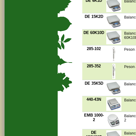
DE 6K1D
Balanc
DE 15K2D
Balanc
DE 60K10D
Balanc
60K10
285-102
Peson à
285-352
Peson à
DE 35K5D
Balanc
440-43N
Balanc
EMB 1000-
Balanc
2
2
DE
Balanc