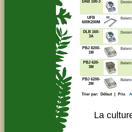
DAB 100-3
Dessicc
UFB
Balanc
600K200M
DLB 160-
Dessic
3A
PBJ 8200-
Balanc
1M
PBJ 620-
Balanc
3M
PBJ 6200-
Balanc
2M
Trier par:
Défaut
|
Prix
La cultur