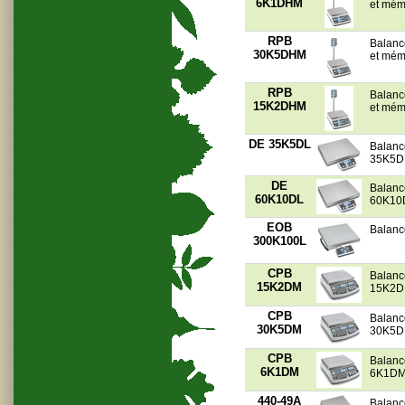
6K1DHM
et mém
RPB
Balanc
30K5DHM
et mém
RPB
Balanc
15K2DHM
et mém
DE 35K5DL
Balanc
35K5D
DE
Balanc
60K10DL
60K10
EOB
Balanc
300K100L
CPB
Balanc
15K2DM
15K2
CPB
Balanc
30K5DM
30K5
CPB
Balanc
6K1DM
6K1D
440-49A
Balanc