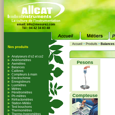
La culture de l'instrumentation
email:
info@mesurez.com
Tél : 04 42 34 83 48
Accueil
>
Produits
>
Balances
Nos produits
Analyseurs d’o2 et co2
Anémomètres
Pesons
Awmètres
Balances
Calibres
Compteurs à main
Electrochimie
Enregistreurs
Luxmètres
Mètres
Pénétromètres
Compteuse
Ph-mètres
Réfractomètres
Station-Météo
Test bouchons
Thermomètres
Thermo-hygromètres