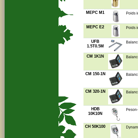
MEPC M1
Poids i
MEPC E2
Poids i
UFB
Balanc
1.5T0.5M
CM 1K1N
Balanc
CM 150-1N
Balanc
CM 320-1N
Balanc
HDB
Peson-
10K10N
CH 50K100
Dynamo