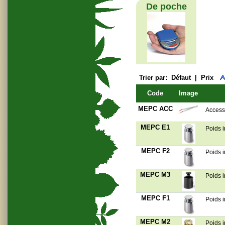
De poche
Trier par:
Défaut
|
Prix
Code
Image
MEPC ACC
Access
MEPC E1
Poids i
MEPC F2
Poids i
MEPC M3
Poids i
MEPC F1
Poids i
MEPC M2
Poids i