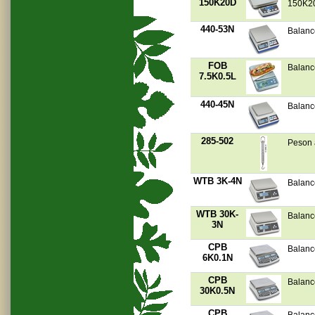
150K20D
150K2
440-53N
Balanc
FOB
Balanc
7.5K0.5L
440-45N
Balanc
285-502
Peson à
WTB 3K-4N
Balanc
WTB 30K-
Balanc
3N
CPB
Balanc
6K0.1N
CPB
Balanc
30K0.5N
CPB