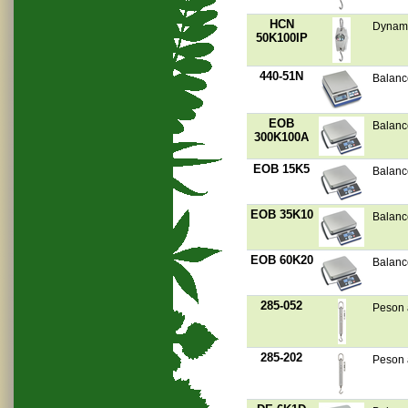
HCN
Dynamo
50K100IP
440-51N
Balanc
EOB
Balanc
300K100A
EOB 15K5
Balanc
EOB 35K10
Balanc
EOB 60K20
Balanc
285-052
Peson à
285-202
Peson à