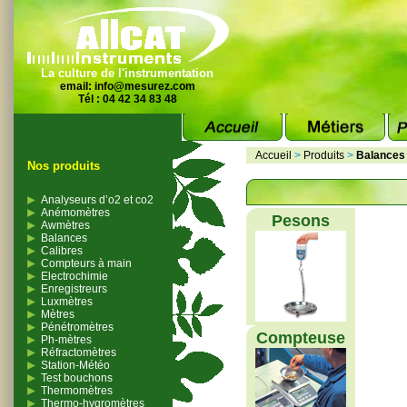
La culture de l'instrumentation
email:
info@mesurez.com
Tél : 04 42 34 83 48
Accueil
>
Produits
>
Balances
Nos produits
Analyseurs d’o2 et co2
Anémomètres
Pesons
Awmètres
Balances
Calibres
Compteurs à main
Electrochimie
Enregistreurs
Luxmètres
Mètres
Pénétromètres
Compteuse
Ph-mètres
Réfractomètres
Station-Météo
Test bouchons
Thermomètres
Thermo-hygromètres