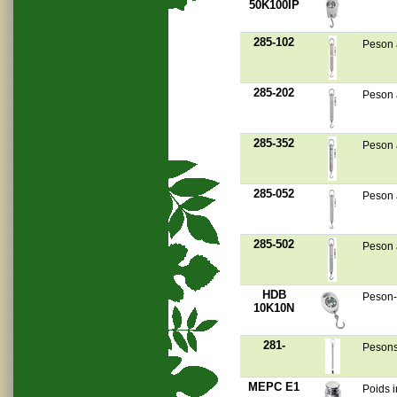
50K100IP
285-102
Peson à
285-202
Peson à
285-352
Peson à
285-052
Peson à
285-502
Peson à
HDB
Peson-
10K10N
281-
Pesons 
MEPC E1
Poids i