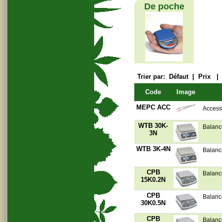
De poche
Trier par:
Défaut
|
Prix
Code
Image
MEPC ACC
Access
WTB 30K-
Balanc
3N
WTB 3K-4N
Balanc
CPB
Balanc
15K0.2N
CPB
Balanc
30K0.5N
CPB
Balanc