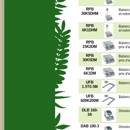
RPB
Balanc
30K5DHM
et mém
RPB
Balanc
6K1DHM
et mém
RPB
Balanc
15K2DM
prix d
RPB
Balanc
30K5DM
prix d
RPB
Balanc
6K1DM
prix d
UFB
Balanc
1.5T0.5M
UFB
Balanc
600K200M
DLB 160-
Dessic
3A
DAB 100-3
Dessicc